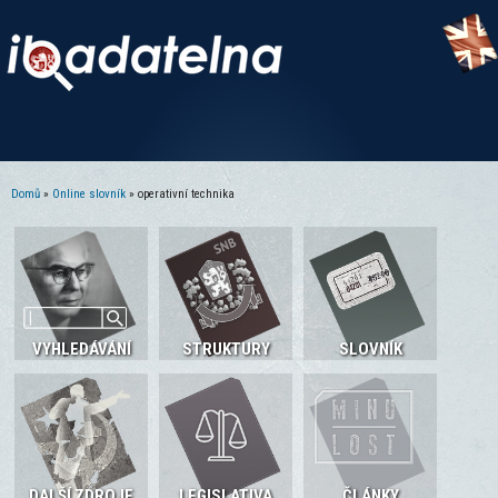
Domů
»
Online slovník
» operativní technika
Jste zde
VYHLEDÁVÁNÍ
STRUKTURY
SLOVNÍK
DALŠÍ ZDROJE
LEGISLATIVA
ČLÁNKY