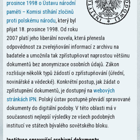
prosince 1998 o Ústavu národní
paměti – Komisi stíhání zločinů
proti polskému národu
, který byl
přijat 18. prosince 1998. Od roku
2007 platí jeho liberální novela, která přenesla
odpovědnost za zveřejňování informací z archivu na
badatele a umožnila tak zpřístupňovat naprostou většinu
dokumentů bez anonymizace osobních údajů. Zákon
rozlišuje několik typů žádostí o zpřístupňování (úřední,
novinářské a vědecké). Konkrétní postup, jak žádat o
zpřístupnění dokumentů, je dostupný na
webových
stránkách IPN
. Polský ústav postupně převádí spravované
dokumenty do digitální podoby. V této oblasti má v
současnosti nejlepší výsledky ze všech podobných
institucí ve státech bývalého sovětského bloku.
Instituce spravující archivní dokumenty