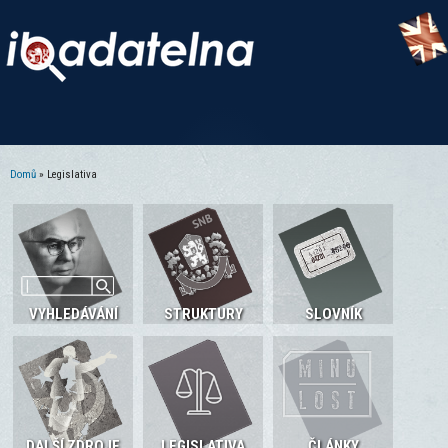
Domů
» Legislativa
Jste zde
VYHLEDÁVÁNÍ
STRUKTURY
SLOVNÍK
DALŠÍ ZDROJE
LEGISLATIVA
ČLÁNKY