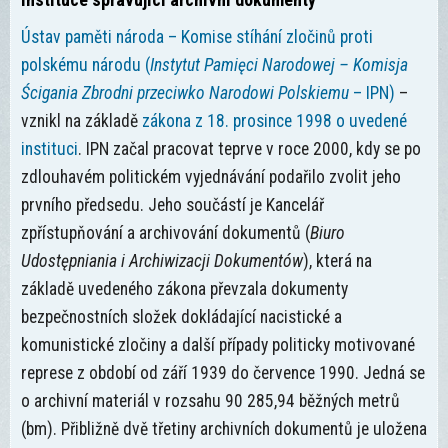
Ústav paměti národa – Komise stíhání zločinů proti
polskému národu (
Instytut Pamięci Narodowej – Komisja
Ścigania Zbrodni przeciwko Narodowi Polskiemu
– IPN)
–
vznikl na základě
zákona z 18. prosince 1998 o uvedené
instituci
. IPN začal pracovat teprve v roce 2000, kdy se po
zdlouhavém politickém vyjednávání podařilo zvolit jeho
prvního předsedu. Jeho součástí je Kancelář
zpřístupňování a archivování dokumentů (
Biuro
Udostępniania i Archiwizacji Dokumentów
), která na
základě uvedeného zákona převzala dokumenty
bezpečnostních složek dokládající nacistické a
komunistické zločiny a další případy politicky motivované
represe z období od září 1939 do července 1990. Jedná se
o archivní materiál v rozsahu 90 285,94 běžných metrů
(bm). Přibližně dvě třetiny archivních dokumentů je uložena