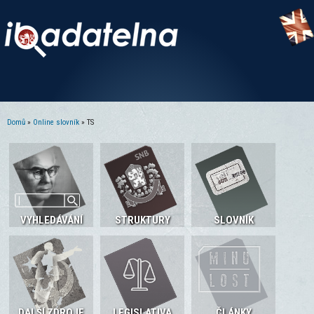
Domů
»
Online slovník
» TS
Jste zde
VYHLEDÁVÁNÍ
STRUKTURY
SLOVNÍK
DALŠÍ ZDROJE
LEGISLATIVA
ČLÁNKY