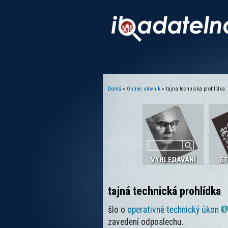
Domů
»
Online slovník
» tajná technická prohlídka
Jste zde
VYHLEDÁVÁNÍ
S
tajná technická prohlídka
šlo o
operativně technický úkon
zavedení odposlechu.