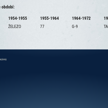
 období:
1954-1955
1955-1964
1964-1972
19
ŽELEZO
77
G-9
TA
 režimů