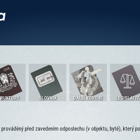
TRUKTURY
SLOVNÍK
DALŠÍ ZDROJE
LEGISLATIV
prováděný před zavedením odposlechu (v objektu, bytě), který p