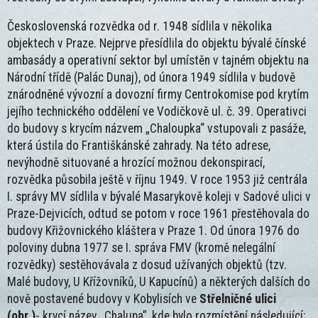
Československá rozvědka od r. 1948 sídlila v několika
objektech v Praze. Nejprve přesídlila do objektu bývalé čínské
ambasády a operativní sektor byl umístěn v tajném objektu na
Národní třídě (Palác Dunaj), od února 1949 sídlila v budově
znárodněné vývozní a dovozní firmy Centrokomise pod krytím
jejího technického oddělení ve Vodičkově ul. č. 39. Operativci
do budovy s krycím názvem „Chaloupka“ vstupovali z pasáže,
která ústila do Františkánské zahrady. Na této adrese,
nevýhodně situované a hrozící možnou dekonspirací,
rozvědka působila ještě v říjnu 1949. V roce 1953 již centrála
I. správy MV sídlila v bývalé Masarykově koleji v Sadové ulici v
Praze-Dejvicích, odtud se potom v roce 1961 přestěhovala do
budovy Křižovnického kláštera v Praze 1. Od února 1976 do
poloviny dubna 1977 se I. správa FMV (kromě nelegální
rozvědky) sestěhovávala z dosud užívaných objektů (tzv.
Malé budovy, U Křížovníků, U Kapucínů) a některých dalších do
nově postavené budovy v Kobylisích ve
Střelničné ulici
(obr.)
- krycí název „Chalupa”, kde bylo rozmístění následující: