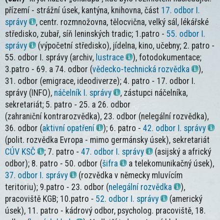
přízemí - strážní úsek, kantýna, knihovna, část
17. odbor I.
správy
, centr. rozmnožovna, tělocvična, velký sál, lékářské
středisko, zubař, síň leninských tradic; 1.patro -
55. odbor I.
správy
(výpočetní středisko), jídelna, kino, učebny; 2. patro -
55. odbor I. správy (archiv,
lustrace
), fotodokumentace;
3.patro - 69. a 74. odbor (
vědecko-technická rozvědka
),
31. odbor (emigrace, ideodiverze); 4. patro - 17. odbor I.
správy (INFO),
náčelník I. správy
, zástupci náčelníka,
sekretariát; 5. patro - 25. a 26. odbor
(zahraniční kontrarozvědka), 23. odbor (nelegální rozvědka),
36. odbor (
aktivní opatření
); 6. patro -
42. odbor I. správy
(polit. rozvědka Evropa - mimo germánsky úsek), sekretariát
CÚV KSČ
; 7. patro -
47. odbor I. správy
(asijský a africký
odbor); 8. patro - 50. odbor (
šifra
a telekomunikačný úsek),
37. odbor I. správy
(rozvědka v německy mluvícím
teritoriu); 9.patro - 23. odbor (
nelegální rozvědka
),
pracoviště KGB; 10.patro -
52. odbor I. správy
(americký
úsek), 11. patro - kádrový odbor, psycholog. pracoviště, 18.