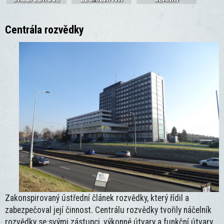
Centrála rozvědky
Zakonspirovaný ústřední článek rozvědky, který řídil a
zabezpečoval její činnost. Centrálu rozvědky tvořily náčelník
rozvědky se svými zástupci, výkonné útvary a funkční útvary.