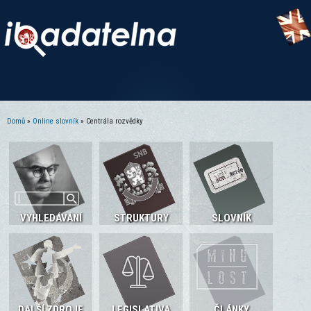
Domů
»
Online slovník
» Centrála rozvědky
Jste zde
VYHLEDÁVÁNÍ
STRUKTURY
SLOVNÍK
DALŠÍ ZDROJE
LEGISLATIVA
ČLÁNKY