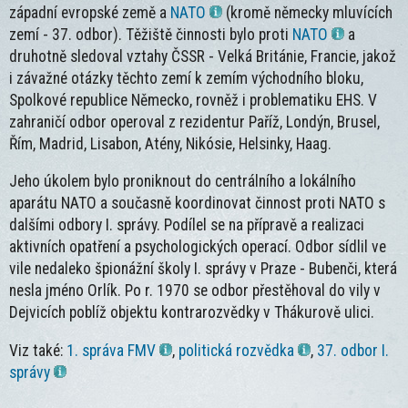
západní evropské země a
NATO
(kromě německy mluvících
zemí - 37. odbor). Těžiště činnosti bylo proti
NATO
a
druhotně sledoval vztahy ČSSR - Velká Británie, Francie, jakož
i závažné otázky těchto zemí k zemím východního bloku,
Spolkové republice Německo, rovněž i problematiku EHS. V
zahraničí odbor operoval z rezidentur Paříž, Londýn, Brusel,
Řím, Madrid, Lisabon, Atény, Nikósie, Helsinky, Haag.
Jeho úkolem bylo proniknout do centrálního a lokálního
aparátu NATO a současně koordinovat činnost proti NATO s
dalšími odbory I. správy. Podílel se na přípravě a realizaci
aktivních opatření a psychologických operací. Odbor sídlil ve
vile nedaleko špionážní školy I. správy v Praze - Bubenči, která
nesla jméno Orlík. Po r. 1970 se odbor přestěhoval do vily v
Dejvicích poblíž objektu kontrarozvědky v Thákurově ulici.
Viz také:
1. správa FMV
,
politická rozvědka
,
37. odbor I.
správy