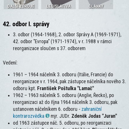
DALŠÍ ZDROJE
LEGISLATIVA
ČLÁNKY
42. odbor I. správy
3. odbor (1964-1968), 2. odbor Správy A (1969-1971),
42. odbor "Evropa" (1971-1974), v r. 1988 v rámci
reorganizace sloučen s 37. odborem
Vedení:
1961 – 1964 náčelník 3. odboru (Itálie, Francie) do
reorganizace v r. 1964, pak zástupce náčelníka nového 3.
odboru kpt.
František Poštulka "Lamač"
1962 – 1963 náčelník 5. odboru (Anglie, Řecko), po
reorganizaci až do října 1964 náčelník 3. odboru, pak
ustanoven náčelníkem 6. odboru -
zahraniční
kontrarozvědka
mjr. JUDr.
Zdeněk Jodas "Juran"
od 1963 zástupce náč. 5. odboru, po reorganizaci