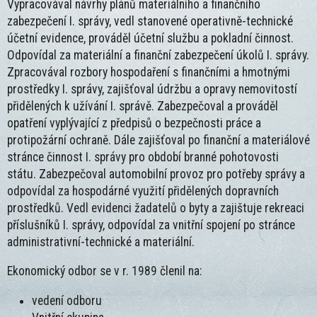
Vypracovával návrhy plánů materiálního a finančního
zabezpečení I. správy, vedl stanovené operativně-technické
účetní evidence, prováděl účetní službu a pokladní činnost.
Odpovídal za materiální a finanční zabezpečení úkolů I. správy.
Zpracovával rozbory hospodaření s finančními a hmotnými
prostředky I. správy, zajišťoval údržbu a opravy nemovitostí
přidělených k užívání I. správě. Zabezpečoval a prováděl
opatření vyplývající z předpisů o bezpečnosti práce a
protipožární ochraně. Dále zajišťoval po finanční a materiálové
stránce činnost I. správy pro období branné pohotovosti
státu. Zabezpečoval automobilní provoz pro potřeby správy a
odpovídal za hospodárné využití přidělených dopravních
prostředků. Vedl evidenci žadatelů o byty a zajištuje rekreaci
příslušníků I. správy, odpovídal za vnitřní spojení po stránce
administrativní-technické a materiální.
Ekonomický odbor se v r. 1989 členil na:
vedení odboru