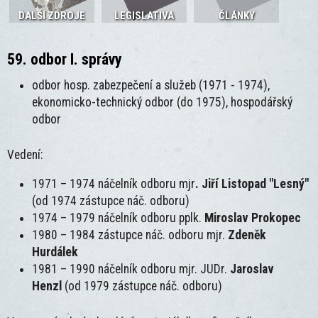
DALŠÍ ZDROJE
LEGISLATIVA
ČLÁNKY
59. odbor I. správy
odbor hosp. zabezpečení a služeb (1971 - 1974),
ekonomicko-technický odbor (do 1975), hospodářský
odbor
Vedení:
1971 – 1974 náčelník odboru mjr
. Jiří Listopad "Lesný"
(od 1974 zástupce náč. odboru)
1974 – 1979 náčelník odboru pplk.
Miroslav Prokopec
1980 – 1984 zástupce náč. odboru mjr.
Zdeněk
Hurdálek
1981 – 1990 náčelník odboru mjr. JUDr.
Jaroslav
Henzl
(od 1979 zástupce náč. odboru)