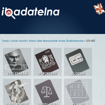
Domů
»
Online slovník
»
Hlavní výbor Komunistické strany Československa
» CÚV KSČ
Jste zde
VYHLEDÁVÁNÍ
STRUKTURY
SLOVNÍK
DALŠÍ ZDROJE
LEGISLATIVA
ČLÁNKY