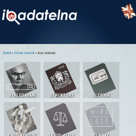
Domů
»
Online slovník
» krycí doklady
Jste zde
VYHLEDÁVÁNÍ
STRUKTURY
SLOVNÍK
DALŠÍ ZDROJE
LEGISLATIVA
ČLÁNKY