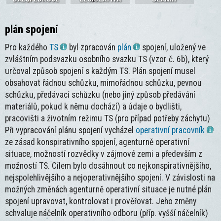
plán spojení
Pro každého
TS
byl zpracován
plán
spojení, uložený ve
zvláštním podsvazku osobního svazku TS (vzor č. 6b), který
určoval způsob spojení s každým TS. Plán spojení musel
obsahovat řádnou schůzku, mimořádnou schůzku, pevnou
schůzku, předávací schůzku (nebo jiný způsob předávání
materiálů, pokud k němu dochází) a údaje o bydlišti,
pracovišti a životním režimu TS (pro případ potřeby záchytu)
Při vypracování plánu spojení vycházel
operativní pracovník
ze zásad konspirativního spojení, agenturně operativní
situace, možností rozvědky v zájmové zemi a především z
možností TS. Cílem bylo dosáhnout co nejkonspirativnějšího,
nejspolehlivějšího a nejoperativnějšího spojení. V závislosti na
možných změnách agenturně operativní situace je nutné plán
spojení upravovat, kontrolovat i prověřovat. Jeho změny
schvaluje náčelník operativního odboru (příp. vyšší náčelník)