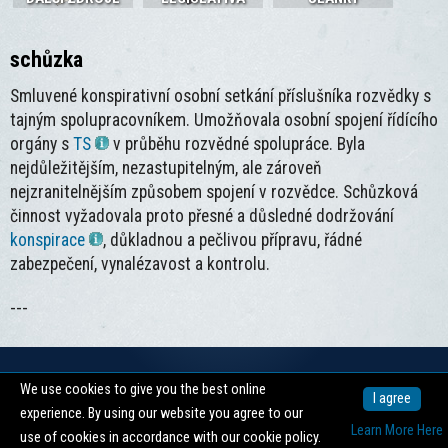
schůzka
Smluvené konspirativní osobní setkání příslušníka rozvědky s
tajným spolupracovníkem. Umožňovala osobní spojení řídícího
orgány s
TS
v průběhu rozvědné spolupráce. Byla
nejdůležitějším, nezastupitelným, ale zároveň
nejzranitelnějším způsobem spojení v rozvědce. Schůzková
činnost vyžadovala proto přesné a důsledné dodržování
konspirace
, důkladnou a pečlivou přípravu, řádné
zabezpečení, vynalézavost a kontrolu.
---
We use cookies to give you the best online
Copyright © 2026 -
Centrum pro dokumentaci totalitních režimů
I agree
experience. By using our website you agree to our
nahoru ↑
Learn More Here
use of cookies in accordance with our cookie policy.