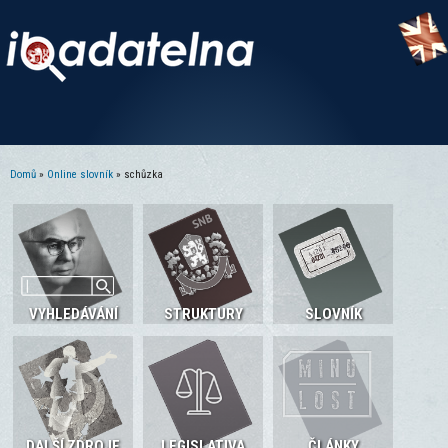
Domů
»
Online slovník
» schůzka
Jste zde
VYHLEDÁVÁNÍ
STRUKTURY
SLOVNÍK
DALŠÍ ZDROJE
LEGISLATIVA
ČLÁNKY