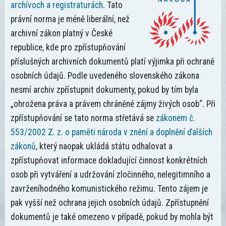
archívoch a registraturách
. Tato
právní norma je méně liberální, než
archivní zákon platný v České
republice, kde pro zpřístupňování
příslušných archivních dokumentů platí výjimka při ochraně
osobních údajů. Podle uvedeného slovenského zákona
nesmí archiv zpřístupnit dokumenty, pokud by tím byla
„ohrožena práva a právem chráněné zájmy živých osob“. Při
zpřístupňování se tato norma střetává se
zákonem č.
553/2002 Z. z. o paměti národa v znění a doplnění ďalších
zákonů
, který naopak ukládá státu odhalovat a
zpřístupňovat informace dokladující činnost konkrétních
osob při vytváření a udržování zločinného, nelegitimního a
zavrženíhodného komunistického režimu. Tento zájem je
pak vyšší než ochrana jejich osobních údajů. Zpřístupnění
dokumentů je také omezeno v případě, pokud by mohla být