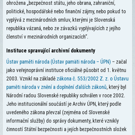
ohrožena „bezpečnost státu, jeho obrana, zahraniční,
politické, hospodářské nebo finanční zájmy, nebo pokud to
vyplývá z mezinárodních smluv, kterými je Slovenská
republika vázaná, nebo ze závazků vyplývajících z jejího
členství v mezinárodních organizacích“.
Instituce spravující archivní dokumenty
Ústav paměti národa (Ústav pamäti národa – ÚPN)
– začal
jako veřejnoprávní instituce oficiálně působit od 1. květnu
2003. Vznikl na základě
zákona č. 553/2002 Z. z. o Ústavu
paměti národa v znění a doplnění ďalších zákonů
, který byl
Národní radou Slovenské republiky schválen v roce 2002.
Jeho institucionální součástí je Archiv ÚPN, který podle
uvedeného zákona převzal (zejména od Slovenské
informační služby) do správy dokumenty, které vznikly
činností Státní bezpečnosti a jejích bezpečnostních složek