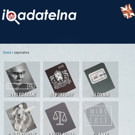
Domů
» Legislativa
Jste zde
VYHLEDÁVÁNÍ
STRUKTURY
SLOVNÍK
DALŠÍ ZDROJE
LEGISLATIVA
ČLÁNKY