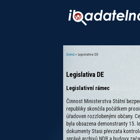
Domů
» Legislativa DE
Jste zde
Legislativa DE
Legislativní rámec
Činnost Ministerstva Státní bezp
republiky skončila počátkem pros
úřadoven rozzlobenými občany. Cen
byla obsazena demonstranty 15. l
dokumenty Stasi převzata kontrola
správě archivů NDR a budovy začal