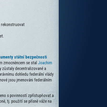
ze rekonstruovat
et.
umenty státní bezpečnosti
ním zmocněncem se stal
Joachim
y zůstaly decentralizované a
právnímu dohledu federální vlády
enové jsou jmenováni federálním
eno s povinností zpřístupňovat a
ě, tj. použití se přísně váže na