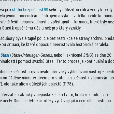
tva pro
státní bezpečnost
sehrály důležitou roli a vedly k tvr
 byla jenom mocenským nástrojem a vykonavatelkou vůle komunisti
řeně řešit nespravedlnost a zpřístupnit informace, které byly ne
lů Stasi k opačnému účelu než pro který vznikly.
 soubory bývalé tajné policie bez restrikce ze strany archivu před
ou situaci, ke které doposud neexistovala historická paralela.
 Stasi
(
Stasi-Unterlagen-Gesetz
, nebo li zkráceně
StUG
) ze dne 20.
inulosti i pomocí svazků Stasi. Tento proces je kontinuální a do
tní bezpečnost provozovalo obrovský vyhledávací nástroj – centr
shromážděné ministerstvem pro státní bezpečnost k zájmovým os
 ale také ulic a důležitých objektů (F 78).
 převzaté prakticky v nepoškozeném tvaru, hrála rozhodující roli 
účely. Dnes se tyto kartotéky využívají jako centrální místo pro 