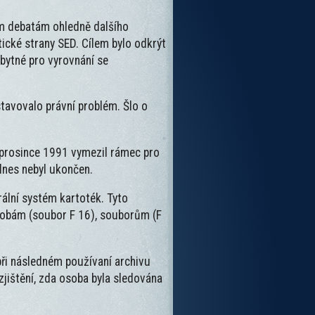
dým debatám ohledně dalšího
cké strany SED. Cílem bylo odkrýt
zbytné pro vyrovnání se
stavovalo právní problém. Šlo o
 prosince 1991 vymezil rámec pro
dnes nebyl ukončen.
ální systém kartoték. Tyto
obám (soubor F 16), souborům (F
při následném používaní archivu
zjištění, zda osoba byla sledována