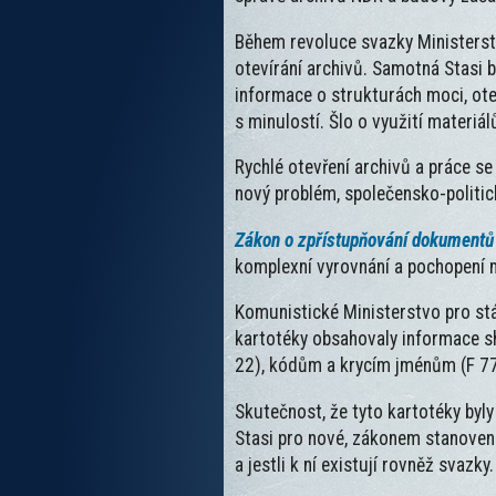
Během revoluce svazky Ministers
otevírání archivů. Samotná Stasi
informace o strukturách moci, otev
s minulostí. Šlo o využití materiá
Rychlé otevření archivů a práce se
nový problém, společensko-politick
Zákon o zpřístupňování dokumentů
komplexní vyrovnání a pochopení m
Komunistické Ministerstvo pro stá
kartotéky obsahovaly informace 
22), kódům a krycím jménům (F 77),
Skutečnost, že tyto kartotéky byly
Stasi pro nové, zákonem stanovené 
a jestli k ní existují rovněž svazky.