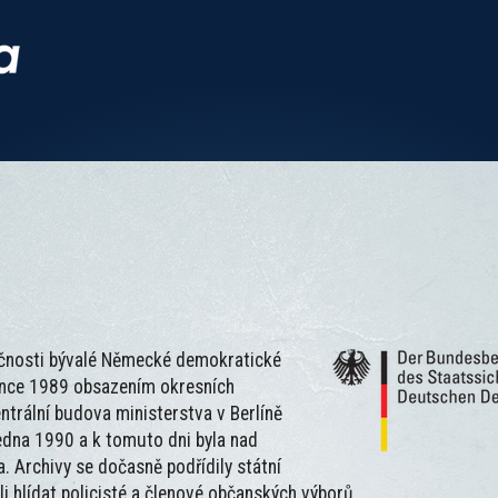
ečnosti bývalé Německé demokratické
ince 1989 obsazením okresních
trální budova ministerstva v Berlíně
edna 1990 a k tomuto dni byla nad
. Archivy se dočasně podřídily státní
i hlídat policisté a členové občanských výborů.