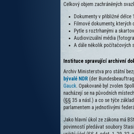
Celkový objem zachráněných svazk
Dokumenty v přibližné délce 
Filmové dokumenty, kterých 
Pytle s roztrhanými a skarto
Audiovizuální média (fotograf
A dále několik počítačových s
Instituce spravující archivní d
Archiv Ministerstva pro státní be
bývalé NDR
(der Bundesbeauftragt
Gauck
. Opakovaně byl zvolen Spol
nacházejí se na původních místech
(§§ 35 a násl.) a co se týče zákl
parlamentem a jednotlivými federá
Jako hlavní úkol ze zákona má BSt
povinností předávat soubory Stasi 