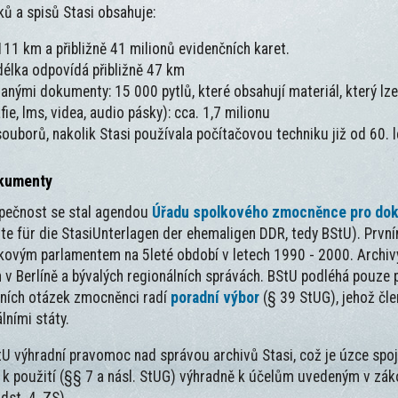
ů a spisů Stasi obsahuje:
111 km a přibližně 41 milionů evidenčních karet.
délka odpovídá přibližně 47 km
vanými dokumenty: 15 000 pytlů, které obsahují materiál, který l
ie, lms, videa, audio pásky): cca. 1,7 milionu
ouborů, nakolik Stasi používala počítačovou techniku již od 60. l
okumenty
zpečnost se stal agendou
Úřadu spolkového zmocněnce pro dok
e für die StasiUnterlagen der ehemaligen DDR, tedy BStU). Prv
kovým parlamentem na 5leté období v letech 1990 - 2000. Archiv
 v Berlíně a bývalých regionálních správách. BStU podléhá pouze 
adních otázek zmocněnci radí
poradní výbor
(§ 39 StUG), jehož čl
lními státy.
U výhradní pravomoc nad správou archivů Stasi, což je úzce spoj
k použití (§§ 7 a násl. StUG) výhradně k účelům uvedeným v zákon