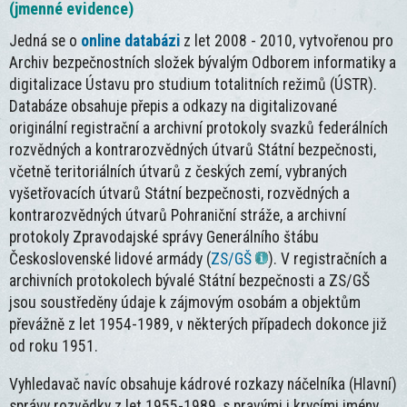
(jmenné evidence)
Jedná se o
online databázi
z let 2008 - 2010, vytvořenou pro
Archiv bezpečnostních složek bývalým Odborem informatiky a
digitalizace Ústavu pro studium totalitních režimů (ÚSTR).
Databáze obsahuje přepis a odkazy na digitalizované
originální registrační a archivní protokoly svazků federálních
rozvědných a kontrarozvědných útvarů Státní bezpečnosti,
včetně teritoriálních útvarů z českých zemí, vybraných
vyšetřovacích útvarů Státní bezpečnosti, rozvědných a
kontrarozvědných útvarů Pohraniční stráže, a archivní
protokoly Zpravodajské správy Generálního štábu
Československé lidové armády (
ZS/GŠ
). V registračních a
archivních protokolech bývalé Státní bezpečnosti a ZS/GŠ
jsou soustředěny údaje k zájmovým osobám a objektům
převážně z let 1954-1989, v některých případech dokonce již
od roku 1951.
Vyhledavač navíc obsahuje kádrové rozkazy náčelníka (Hlavní)
správy rozvědky z let 1955-1989, s pravými i krycími jmény