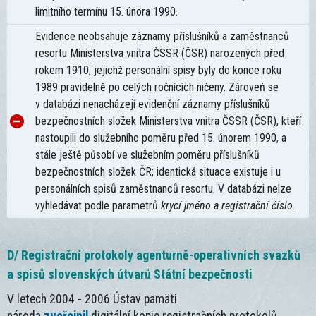
limitního termínu 15. února 1990.
Evidence neobsahuje záznamy příslušníků a zaměstnanců
resortu Ministerstva vnitra ČSSR (ČSR) narozených před
rokem 1910, jejichž personální spisy byly do konce roku
1989 pravidelně po celých ročnících ničeny. Zároveň se
v databázi nenacházejí evidenční záznamy příslušníků
bezpečnostních složek Ministerstva vnitra ČSSR (ČSR), kteří
nastoupili do služebního poměru před 15. únorem 1990, a
stále ještě působí ve služebním poměru příslušníků
bezpečnostních složek ČR; identická situace existuje i u
personálních spisů zaměstnanců resortu. V databázi nelze
vyhledávat podle parametrů
krycí jméno a registrační číslo
.
D/ Registrační protokoly agenturně-operativních svazků
a spisů slovenských útvarů Státní bezpečnosti
V letech 2004 - 2006 Ústav pamäti