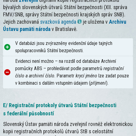
národa
zveřejnil
digitální kopie registračních protokolů
bývalých slovenských útvarů Státní bezpečnosti (XII. správa
FMV/SNB, správy Státní bezpečnosti krajských správ SNB).
Jejich zachovaná
svazková agenda
je uložena v
Archivu
Ústavu pamäti národa
v Bratislavě.
V databázi jsou zvýrazněny evidenční údaje tajných
spolupracovníků Státní bezpečnosti.
Evidenci není možno – na rozdíl od databáze Archivní
pomůcky ABS – prohledávat podle parametrů
registrační
číslo a archivní číslo
. Parametr
krycí jméno
lze zadat pouze
v kombinaci s dalším vstupním údajem (
příjmení
).
E/ Registrační protokoly útvarů Státní bezpečnosti
s federální působností
Slovenský Ústav pamäti národa zveřejnil rovněž elektronickou
kopii registračních protokolů útvarů StB s celostátní