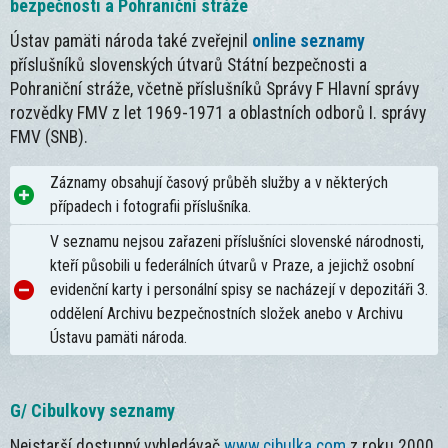
bezpečnosti a Pohraniční stráže
Ústav pamäti národa také zveřejnil
online seznamy
příslušníků slovenských útvarů Státní bezpečnosti a
Pohraniční stráže, včetně příslušníků Správy F Hlavní správy
rozvědky FMV z let 1969-1971 a oblastních odborů I. správy
FMV (SNB).
Záznamy obsahují časový průběh služby a v některých
případech i fotografii příslušníka.
V seznamu nejsou zařazeni příslušníci slovenské národnosti,
kteří působili u federálních útvarů v Praze, a jejichž osobní
evidenční karty i personální spisy se nacházejí v depozitáři 3.
oddělení Archivu bezpečnostních složek anebo v Archivu
Ústavu pamäti národa.
G/ Cibulkovy seznamy
Nejstarší dostupný vyhledávač
www.cibulka.com
z roku 2000