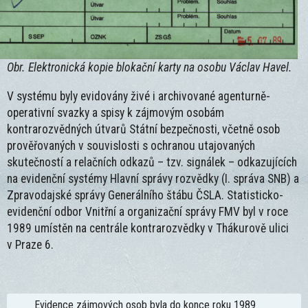
Obr. Elektronická kopie blokační karty na osobu Václav Havel.
V systému byly evidovány živé i archivované agenturně-
operativní svazky a spisy k zájmovým osobám
kontrarozvědných útvarů Státní bezpečnosti, včetně osob
prověřovaných v souvislosti s ochranou utajovaných
skutečností a relačních odkazů – tzv. signálek – odkazujících
na evidenční systémy Hlavní správy rozvědky (I. správa SNB) a
Zpravodajské správy Generálního štábu ČSLA. Statisticko-
evidenční odbor Vnitřní a organizační správy FMV byl v roce
1989 umístěn na centrále kontrarozvědky v Thákurově ulici
v Praze 6.
Evidence zájmových osob byla do konce roku 1989