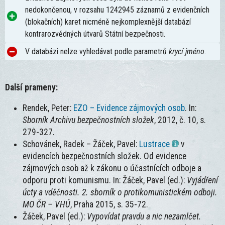
nedokončenou, v rozsahu 1242945 záznamů z evidenčních
(blokačních) karet nicméně nejkomplexnější databází
kontrarozvědných útvarů Státní bezpečnosti.
V databázi nelze vyhledávat podle parametrů
krycí jméno
.
Další prameny:
Rendek, Peter:
EZO – Evidence zájmových osob
. In:
Sborník Archivu bezpečnostních složek
, 2012, č. 10, s.
279-327.
Schovánek, Radek – Žáček, Pavel:
Lustrace
v
evidencích bezpečnostních složek. Od evidence
zájmových osob až k zákonu o účastnících odboje a
odporu proti komunismu. In: Žáček, Pavel (ed.):
Vyjádření
úcty a vděčnosti. 2. sborník o protikomunistickém odboji.
MO ČR – VHÚ
, Praha 2015, s. 35-72.
Žáček, Pavel (ed.):
Vypovídat pravdu a nic nezamlčet.