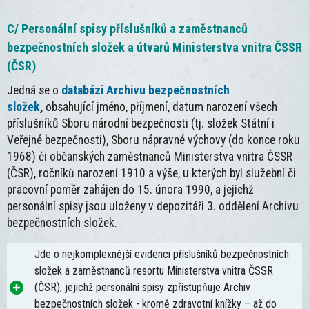
C/ Personální spisy příslušníků a zaměstnanců
bezpečnostních složek a útvarů Ministerstva vnitra ČSSR
(ČSR)
Jedná se o
databázi Archivu bezpečnostních
složek
,
obsahující jméno, příjmení, datum narození všech
příslušníků Sboru národní bezpečnosti (tj. složek Státní i
Veřejné bezpečnosti), Sboru nápravné výchovy (do konce roku
1968) či občanských zaměstnanců Ministerstva vnitra ČSSR
(ČSR), ročníků narození 1910 a výše, u kterých byl služební či
pracovní poměr zahájen do 15. února 1990, a jejichž
personální spisy jsou uloženy v depozitáři 3. oddělení Archivu
bezpečnostních složek.
Jde o nejkomplexnější evidenci příslušníků bezpečnostních
složek a zaměstnanců resortu Ministerstva vnitra ČSSR
(ČSR), jejichž personální spisy zpřístupňuje Archiv
bezpečnostních složek - kromě zdravotní knížky – až do