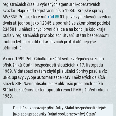
registračních čísel u vybraných agenturně-operativních
svazků. Například registrační číslo 12345 Krajské správy
MV/SNB Praha, které má
kód
01, je ve vyhledávači uvedeno
dvakrát: jednou jako 12345 a podruhé ve zkomolené podobě
234501, u něhož chybí první číslice a na konci je kód kraje.
Čísla v registračních protokolech útvarů Státní bezpečnosti
mohou být na rozdíl od archivních protokolů nejvýše
pětimístná.
V roce 1999 Petr Cibulka rozšířil svůj zveřejněný seznam
příslušníků Státní bezpečnosti sloužících k 17. listopadu
1989. V databázi ovšem chybí příslušníci Správy pasů a víz
SNB, Správy vývoje automatizace FMV i některých dalších
složek StB. Navíc obsahuje několik tisíc jmen příslušníků
Státní bezpečnosti, kteří opustili resort FMV již před rokem
1989.
Databáze zobrazuje příslušníky Státní bezpečnosti stejně
jako spolupracovníky (tajné spolupracovníky) Státní