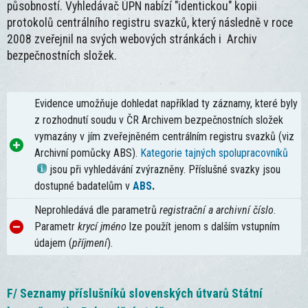
působností. Vyhledávač ÚPN nabízí "identickou" kopii
protokolů centrálního registru svazků, který následně v roce
2008 zveřejnil na svých webových stránkách i Archiv
bezpečnostních složek.
Evidence umožňuje dohledat například ty záznamy, které byly
z rozhodnutí soudu v ČR Archivem bezpečnostních složek
vymazány v jím zveřejněném centrálním registru svazků (viz
Archivní pomůcky ABS).
Kategorie tajných spolupracovníků
jsou při vyhledávání zvýrazněny. Příslušné svazky jsou
dostupné badatelům v
ABS
.
Neprohledává dle parametrů
registrační a archivní číslo
.
Parametr
krycí jméno
lze použít jenom s dalším vstupním
údajem (
příjmení
).
F/ Seznamy příslušníků slovenských útvarů Státní