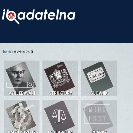
Domů
» O vyhledávači
Jste zde
VYHLEDÁVÁNÍ
STRUKTURY
SLOVNÍK
DALŠÍ ZDROJE
LEGISLATIVA
ČLÁNKY