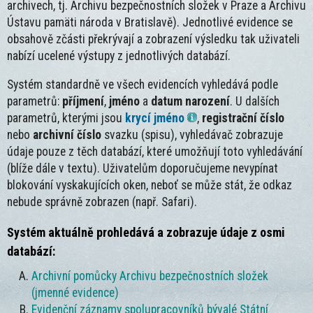
archivech, tj. Archivu bezpečnostních složek v Praze a Archivu
Ústavu pamäti národa v Bratislavě). Jednotlivé evidence se
obsahově zčásti překrývají a zobrazení výsledku tak uživateli
nabízí ucelené výstupy z jednotlivých databází.
Systém standardně ve všech evidencích vyhledává podle
parametrů:
příjmení
,
jméno
a
datum narození
. U dalších
parametrů, kterými jsou
krycí jméno
,
registrační číslo
nebo
archivní číslo
svazku (spisu), vyhledávač zobrazuje
údaje pouze z těch databází, které umožňují toto vyhledávání
(blíže dále v textu). Uživatelům doporučujeme nevypínat
blokování vyskakujících oken, neboť se může stát, že odkaz
nebude správně zobrazen (např. Safari).
Systém aktuálně prohledává a zobrazuje údaje z osmi
databází:
Archivní pomůcky Archivu bezpečnostních složek
(jmenné evidence)
Evidenční záznamy spolupracovníků bývalé Státní