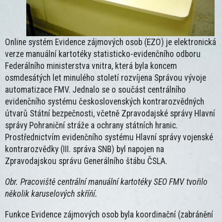
Online systém Evidence zájmových osob (EZO) je elektronická
verze manuální kartotéky statisticko-evidenčního odboru
Federálního ministerstva vnitra, která byla koncem
osmdesátých let minulého století rozvíjena Správou vývoje
automatizace FMV. Jednalo se o součást centrálního
evidenčního systému československých kontrarozvědných
útvarů Státní bezpečnosti, včetně Zpravodajské správy Hlavní
správy Pohraniční stráže a ochrany státních hranic.
Prostřednictvím evidenčního systému Hlavní správy vojenské
kontrarozvědky (III. správa SNB) byl napojen na
Zpravodajskou správu Generálního štábu ČSLA.
Obr. Pracoviště centrální manuální kartotéky SEO FMV tvořilo
několik karuselových skříňí.
Funkce Evidence zájmových osob byla koordinační (zabránění