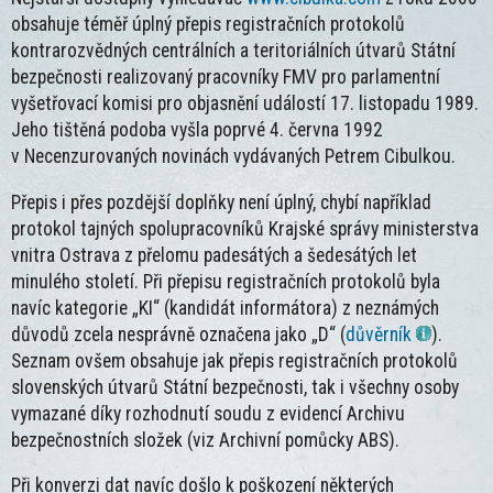
obsahuje téměř úplný přepis registračních protokolů
kontrarozvědných centrálních a teritoriálních útvarů Státní
bezpečnosti realizovaný pracovníky FMV pro parlamentní
vyšetřovací komisi pro objasnění událostí 17. listopadu 1989.
Jeho tištěná podoba vyšla poprvé 4. června 1992
v Necenzurovaných novinách vydávaných Petrem Cibulkou.
Přepis i přes pozdější doplňky není úplný, chybí například
protokol tajných spolupracovníků Krajské správy ministerstva
vnitra Ostrava z přelomu padesátých a šedesátých let
minulého století. Při přepisu registračních protokolů byla
navíc kategorie „KI“ (kandidát informátora) z neznámých
důvodů zcela nesprávně označena jako „D“ (
důvěrník
).
Seznam ovšem obsahuje jak přepis registračních protokolů
slovenských útvarů Státní bezpečnosti, tak i všechny osoby
vymazané díky rozhodnutí soudu z evidencí Archivu
bezpečnostních složek (viz Archivní pomůcky ABS).
Při konverzi dat navíc došlo k poškození některých