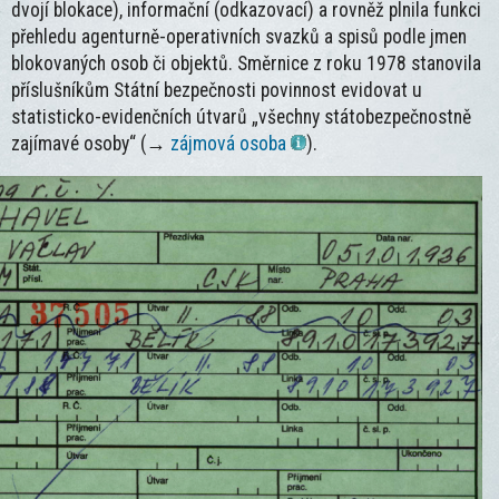
dvojí blokace), informační (odkazovací) a rovněž plnila funkci
přehledu agenturně-operativních svazků a spisů podle jmen
blokovaných osob či objektů. Směrnice z roku 1978 stanovila
příslušníkům Státní bezpečnosti povinnost evidovat u
statisticko-evidenčních útvarů „všechny státobezpečnostně
zajímavé osoby“ (→
zájmová osoba
).