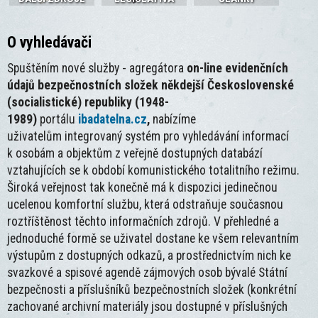
O vyhledávači
Spuštěním nové služby - agregátora
on-line evidenčních
údajů bezpečnostních složek někdejší Československé
(socialistické) republiky (1948-
1989)
portálu
ibadatelna.cz
,
nabízíme
uživatelům integrovaný systém pro vyhledávání informací
k osobám a objektům z veřejně dostupných databází
vztahujících se k období komunistického totalitního režimu.
Široká veřejnost tak konečně má k dispozici jedinečnou
ucelenou komfortní službu, která odstraňuje současnou
roztříštěnost těchto informačních zdrojů. V přehledné a
jednoduché formě se uživatel dostane ke všem relevantním
výstupům z dostupných odkazů, a prostřednictvím nich ke
svazkové a spisové agendě zájmových osob bývalé Státní
bezpečnosti a příslušníků bezpečnostních složek (konkrétní
zachované archivní materiály jsou dostupné v příslušných