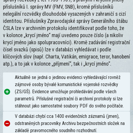
příslušníků I. správy MV (FMV, SNB), kromě příslušníků
nelegální rozvědky dlouhodobě vysazených v zahraničí s cizí
identitou. Příslušníky Zpravodajské správy Generálního štábu
ČSLA lze v archivním protokolu identifikovat podle toho, že
v kolonce „krycí jméno“ mají uvedeno pouze číslo (a nikoliv
krycí jméno jako spolupracovníci). Kromě zadávání registrační
čísel svazků (spisů) lze v databázi vyhledávat i podle
klíčových slov (např. Charta, Vatikán, emigrace, teror, hanobení
atp.), a to jak v kolonce „příjmení“, tak i „krycí jméno“.
Aktuálně se jedná o jedinou evidenci vyhledávající rovněž
zájmové osoby bývalé komunistické vojenské rozvědky
(ZS/GŠ). Evidence umožňuje prohledávání podle všech
parametrů. Příslušné registrační či archivní protokoly si lze
stáhnout jako samostatné soubory PDF do svého počítače.
V databázi chybí cca 1400 evidenčních záznamů (jmen),
odstraněných pracovníky Archivu bezpečnostních složek na
základě pravomocného soudního rozhodnutí.