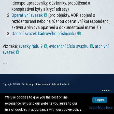
ideospolupracovníky, důvěrníky, propůjčené a
konspirativní byty a krycí adresy)
Operativní svazek
(pro objekty, AOP, spojení s
rezidenturami nebo na různou operativní korespondenci,
aktivní a vlivová opatření a dokumentační materiál)
Osobní svazek kádrového příslušníka
.
Viz také:
svazky řádu 9
,
evidenční číslo svazku
,
archivní
svazek
---
Copyright © 2026 -
Centrum pro dokumentaci totalitních režimů
nahoru ↑
We use cookies to give you the best online
I agree
experience. By using our website you agree to our
Learn More Here
use of cookies in accordance with our cookie policy.