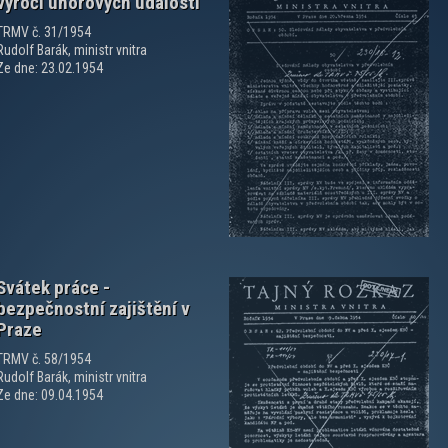
výročí únorových událostí
TRMV č. 31/1954
Rudolf Barák, ministr vnitra
Ze dne: 23.02.1954
zobrazit PDF dokument
Svátek práce -
bezpečnostní zajištění v
Praze
TRMV č. 58/1954
Rudolf Barák, ministr vnitra
Ze dne: 09.04.1954
zobrazit PDF dokument