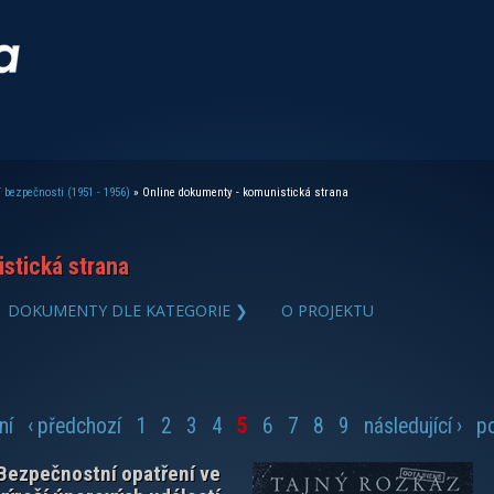
 bezpečnosti (1951 - 1956)
» Online dokumenty - komunistická strana
stická strana
zobrazit PDF dokument
DOKUMENTY DLE KATEGORIE ❯
O PROJEKTU
ní
‹ předchozí
1
2
3
4
5
6
7
8
9
následující ›
po
Bezpečnostní opatření ve