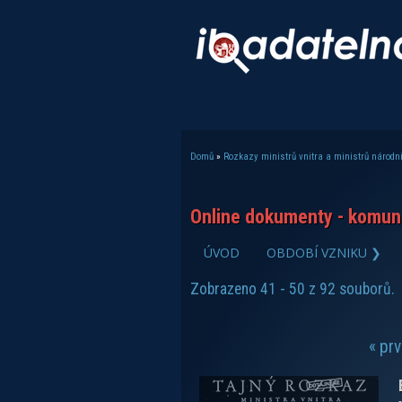
Domů
»
Rozkazy ministrů vnitra a ministrů národní
Jste zde
Online dokumenty - komuni
zobrazit PDF dokument
ÚVOD
OBDOBÍ VZNIKU ❯
Zobrazeno 41 - 50 z 92 souborů.
« prv
Stránky