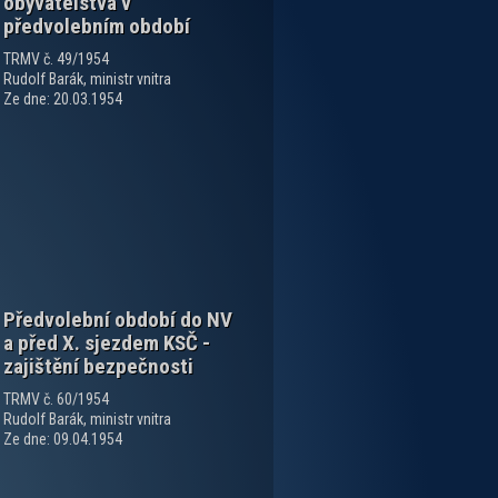
obyvatelstva v
předvolebním období
TRMV č. 49/1954
Rudolf Barák, ministr vnitra
Ze dne: 20.03.1954
Předvolební období do NV
a před X. sjezdem KSČ -
zajištění bezpečnosti
TRMV č. 60/1954
Rudolf Barák, ministr vnitra
Ze dne: 09.04.1954