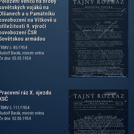
Položení věnců na hroby
sovětských vojáků na
Olšanech a u Památníku
osvobození na Vítkově u
příležitosti 9. výročí
osvobození ČSR
Sovětskou armádou
zobrazit PDF dokument
TRMV č. 85/1954
Rudolf Barák, ministr vnitra
Ze dne: 05.05.1954
Pracovní ráz X. sjezdu
KSČ
TRMV č. 111/1954
Rudolf Barák, ministr vnitra
Ze dne: 02.06.1954