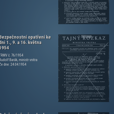
Bezpečnostní opatření ke
dni 1., 9. a 16. května
1954
TRMV č. 76/1954
Rudolf Barák, ministr vnitra
Ze dne: 24.04.1954
zobrazit PDF dokument