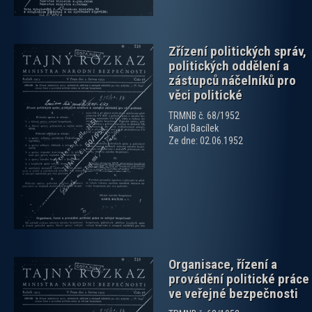
Zřízení politických správ,
politických oddělení a
zástupců náčelníků pro
věci politické
TRMNB č. 68/1952
Karol Bacílek
zobrazit PDF dokument
Ze dne: 02.06.1952
Organisace, řízení a
provádění politické práce
ve veřejné bezpečnosti