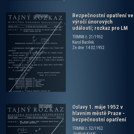
Bezpečnostní opatření ve
výročí únorových
událostí; rozkaz pro LM
TRMNB č. 21/1952
Karol Bacílek
Ze dne: 14.02.1952
zobrazit PDF dokument
Oslavy 1. máje 1952 v
hlavním městě Praze -
bezpečnostní opatření
TRMNB č. 52/1952
Jindřich Kotál