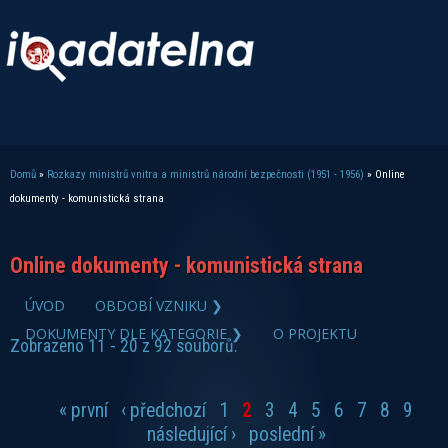
Domů
»
Rozkazy ministrů vnitra a ministrů národní bezpečnosti (1951 - 1956)
» Online
Jste zde
dokumenty - komunistická strana
Online dokumenty - komunistická strana
zobrazit PDF dokument
ÚVOD
OBDOBÍ VZNIKU ❯
DOKUMENTY DLE KATEGORIE ❯
O PROJEKTU
Zobrazeno 11 - 20 z 92 souborů.
« první
‹ předchozí
1
2
3
4
5
6
7
8
9
Stránky
následující ›
poslední »