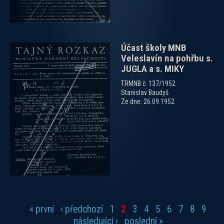
Účast školy MNB
Veleslavín na pohřbu s.
JUGLA a s. MIKY
TRMNB č. 137/1952
Stanislav Baudyš
Ze dne: 26.09.1952
« první
‹ předchozí
1
2
3
4
5
6
7
8
9
Stránky
následující ›
poslední »