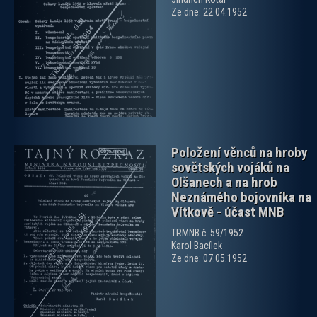
Ze dne: 22.04.1952
zobrazit PDF dokument
Položení věnců na hroby
sovětských vojáků na
Olšanech a na hrob
Neznámého bojovníka na
Vítkově - účast MNB
TRMNB č. 59/1952
zobrazit PDF dokument
Karol Bacílek
Ze dne: 07.05.1952