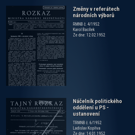
Změny v referátech
národních výborů
RMNB č. 4/1952
Karol Bacílek
Ze dne: 12.02.1952
zobrazit PDF dokument
Náčelník politického
oddělení u PS -
ustanovení
TRMNB č. 6/1952
Ladislav Kopřiva
Ze dne: 14.01.1952