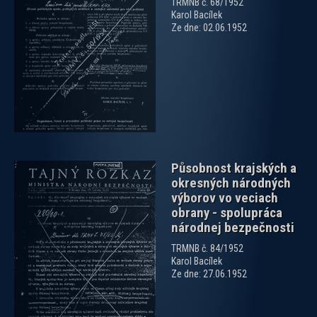
TRMNB č. 68/1952
Karol Bacílek
Ze dne: 02.06.1952
zobrazit PDF dokument
Působnost krajských a
okresných národných
výborov vo veciach
obrany - spolupráca
národnej bezpečnosti
TRMNB č. 84/1952
zobrazit PDF dokument
Karol Bacílek
Ze dne: 27.06.1952