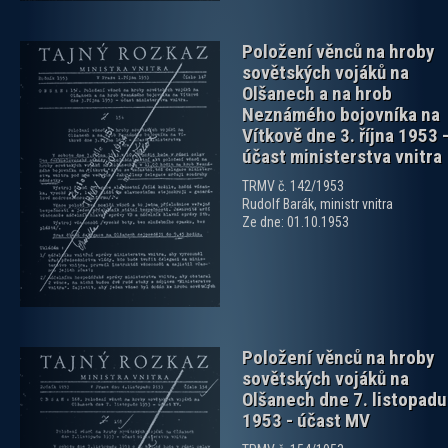
Položení věnců na hroby
sovětských vojáků na
Olšanech a na hrob
Neznámého bojovníka na
Vítkově dne 3. října 1953 
účast ministerstva vnitra
zobrazit PDF dokument
TRMV č. 142/1953
Rudolf Barák, ministr vnitra
Ze dne: 01.10.1953
Položení věnců na hroby
sovětských vojáků na
Olšanech dne 7. listopadu
1953 - účast MV