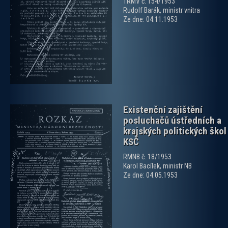
TRMV č. 154/1953
Rudolf Barák, ministr vnitra
zobrazit PDF dokument
Ze dne: 04.11.1953
Existenční zajištění
posluchačů ústředních a
krajských politických škol
KSČ
RMNB č. 18/1953
Karol Bacílek, ministr NB
zobrazit PDF dokument
Ze dne: 04.05.1953