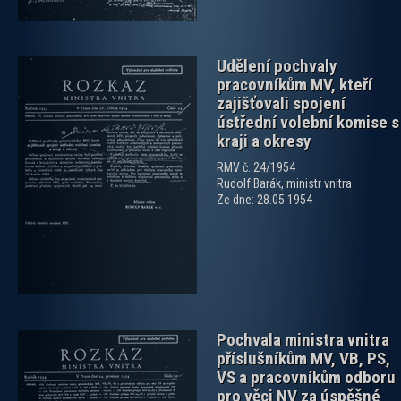
Udělení pochvaly
pracovníkům MV, kteří
zajišťovali spojení
ústřední volební komise s
kraji a okresy
RMV č. 24/1954
zobrazit PDF dokument
Rudolf Barák, ministr vnitra
Ze dne: 28.05.1954
Pochvala ministra vnitra
příslušníkům MV, VB, PS,
VS a pracovníkům odboru
pro věci NV za úspěšné