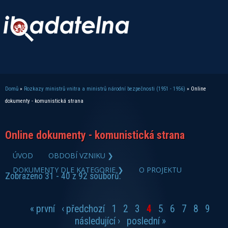
Domů
»
Rozkazy ministrů vnitra a ministrů národní bezpečnosti (1951 - 1956)
» Online
Jste zde
dokumenty - komunistická strana
Online dokumenty - komunistická strana
zobrazit PDF dokument
ÚVOD
OBDOBÍ VZNIKU ❯
DOKUMENTY DLE KATEGORIE ❯
O PROJEKTU
Zobrazeno 31 - 40 z 92 souborů.
« první
‹ předchozí
1
2
3
4
5
6
7
8
9
Stránky
následující ›
poslední »