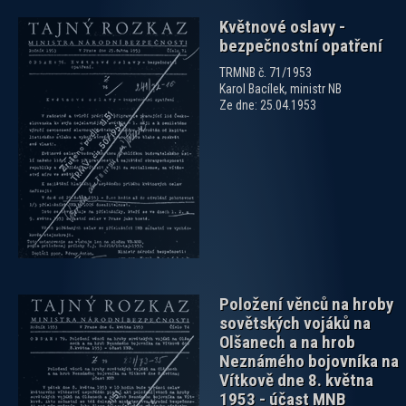
Květnové oslavy -
bezpečnostní opatření
TRMNB č. 71/1953
Karol Bacílek, ministr NB
Ze dne: 25.04.1953
zobrazit PDF dokument
Položení věnců na hroby
sovětských vojáků na
Olšanech a na hrob
Neznámého bojovníka na
Vítkově dne 8. května
1953 - účast MNB