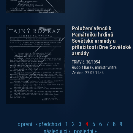
Položení věnců k
Památníku hrdinů
Sovětské armády u
příležitosti Dne Sovětské
armády
TRMV č. 30/1954
Rudolf Barák, ministr vnitra
Ze dne: 22.02.1954
« první
‹ předchozí
1
2
3
4
5
6
7
8
9
Stránky
následující ›
poslední »