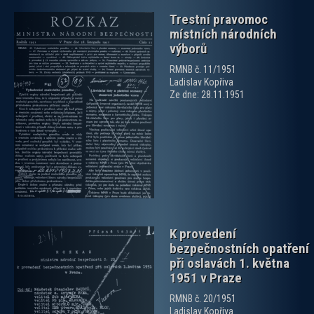
Trestní pravomoc
místních národních
výborů
RMNB č. 11/1951
Ladislav Kopřiva
Ze dne: 28.11.1951
zobrazit PDF dokument
K provedení
bezpečnostních opatření
při oslavách 1. května
1951 v Praze
RMNB č. 20/1951
Ladislav Kopřiva