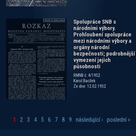
Spolupráce SNB s
národními výbory.
Prohloubení spolupráce
mezi národními výbory a
orgány národní
bezpečnosti; podrobnější
vymezení jejich
působnosti
RMNB č. 4/1952
Karol Bacílek
Ze dne: 12.02.1952
1
2
3
4
5
6
7
8
9
následující ›
poslední »
Stránky