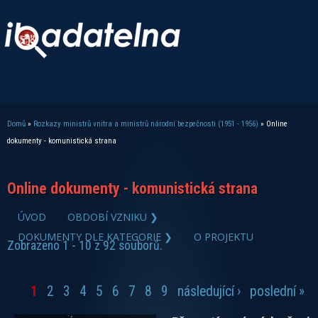
Domů
»
Rozkazy ministrů vnitra a ministrů národní bezpečnosti (1951 - 1956)
» Online
Jste zde
dokumenty - komunistická strana
Online dokumenty - komunistická strana
zobrazit PDF dokument
ÚVOD
OBDOBÍ VZNIKU ❯
DOKUMENTY DLE KATEGORIE ❯
O PROJEKTU
Zobrazeno 1 - 10 z 92 souborů.
1
2
3
4
5
6
7
8
9
následující ›
poslední »
Stránky