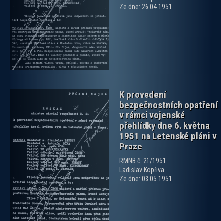
zobrazit PDF dokument
Ze dne: 26.04.1951
K provedení
bezpečnostních opatření
v rámci vojenské
přehlídky dne 6. května
1951 na Letenské pláni v
Praze
zobrazit PDF dokument
RMNB č. 21/1951
Ladislav Kopřiva
Ze dne: 03.05.1951