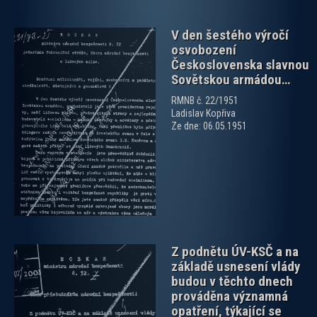
V den šestého výročí
osvobození
Československa slavnou
Sovětskou armádou…
RMNB č. 22/1951
Ladislav Kopřiva
zobrazit PDF dokument
Ze dne: 06.05.1951
Z podnětu ÚV-KSČ a na
základě usnesení vlády
budou v těchto dnech
prováděna významná
opatření, týkající se