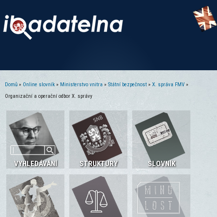
Domů
»
Online slovník
»
Ministerstvo vnitra
»
Státní bezpečnost
»
X. správa FMV
»
Jste zde
Organizační a operační odbor X. správy
VYHLEDÁVÁNÍ
STRUKTURY
SLOVNÍK