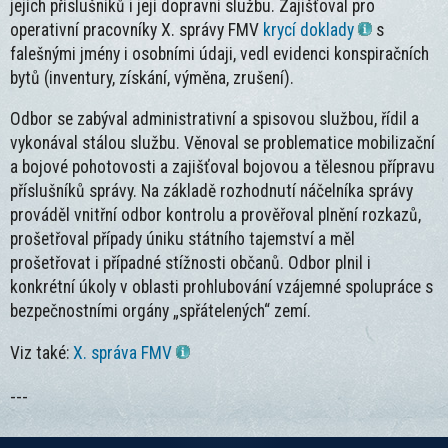
jejích příslušníků i její dopravní službu. Zajišťoval pro
operativní pracovníky X. správy FMV
krycí doklady
s
falešnými jmény i osobními údaji, vedl evidenci konspiračních
bytů (inventury, získání, výměna, zrušení).
Odbor se zabýval administrativní a spisovou službou, řídil a
vykonával stálou službu. Věnoval se problematice mobilizační
a bojové pohotovosti a zajišťoval bojovou a tělesnou přípravu
příslušníků správy. Na základě rozhodnutí náčelníka správy
prováděl vnitřní odbor kontrolu a prověřoval plnění rozkazů,
prošetřoval případy úniku státního tajemství a měl
prošetřovat i případné stížnosti občanů. Odbor plnil i
konkrétní úkoly v oblasti prohlubování vzájemné spolupráce s
bezpečnostními orgány „spřátelených“ zemí.
Viz také:
X. správa FMV
---