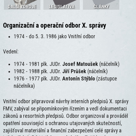
DALŠÍ ZDROJE
LEGISLATIVA
ČLÁNKY
Organizační a operační odbor X. správy
1974 - do 5. 3. 1986 jako Vnitřní odbor
Vedení:
1974 - 1981 plk. JUDr.
Josef Matoušek
(náčelník)
1982 - 1988 plk. JUDr.
Jiří Průšek
(náčelník)
1976 - 1977 plk. JUDr.
Antonín Stýblo
(zástupce
náčelníka)
Vnitřní odbor připravoval návrhy interních předpisů X. správy
FMV, zabýval se připomínkovým řízením a vedl dokumentaci
zákonů a resortních předpisů. Odbor organizoval a prováděl
opatření související s ochranou utajovaných skutečností,
zajišťoval materiální a finanční zabezpečení celé správy a