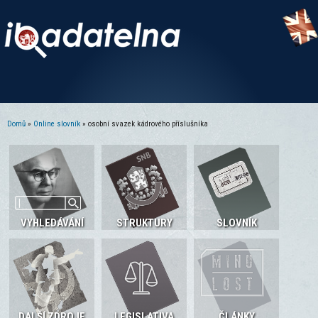
Domů
»
Online slovník
» osobní svazek kádrového příslušníka
Jste zde
VYHLEDÁVÁNÍ
STRUKTURY
SLOVNÍK
DALŠÍ ZDROJE
LEGISLATIVA
ČLÁNKY