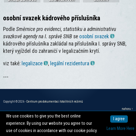
osobní svazek kádrového příslušníka
Podle
Směrnice pro evidenci, statistiku a administrativu
svazkové agendy na I. správě SNB
se
osobní svazek
kádrového příslušníka zakládal na příslušníka I. správy SNB,
který vyjíždel do zahraničí v legalizačním krytí.
viz také:
legalizace
,
legální rezidentura
---
Copyright © 2026 -
Centrum pro dokumentaci totalitních režimů
nahoru ↑
We use cookies to give you the best online
I agree
experience. By using our website you agree to our
Learn More Here
use of cookies in accordance with our cookie policy.