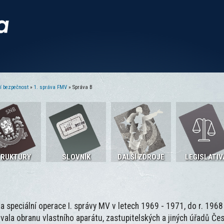
ní bezpečnost
»
1. správa FMV
» Správa B
TRUKTURY
SLOVNÍK
DALŠÍ ZDROJE
LEGISLATIV
a speciální operace I. správy MV v letech 1969 - 1971, do r. 1968
ovala obranu vlastního aparátu, zastupitelských a jiných úřadů Č