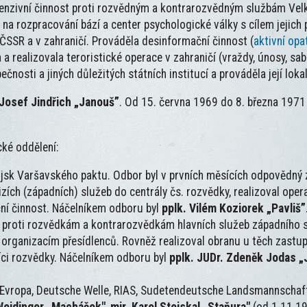
ofenzivní činnost proti rozvědným a kontrarozvědným službám Velk
 na rozpracování bází a center psychologické války s cílem jejic
 ČSSR a v zahraničí. Prováděla desinformační činnost (
aktivní opa
a realizovala teroristické operace v zahraničí (vraždy, únosy, sab
nosti a jiných důležitých státních institucí a prováděla její lokal
 Josef Jindřich „Janouš”
. Od 15. června 1969 do 8. března 1971 
cké oddělení:
ojsk Varšavského paktu. Odbor byl v prvních měsících odpovědný 
cizích (západních) služeb do centrály čs. rozvědky, realizoval ope
ční činnost. Náčelníkem odboru byl
pplk. Vilém Koziorek „Pavliš”
e proti rozvědkám a kontrarozvědkám hlavních služeb západního s
 organizacím přesídlenců. Rovněž realizoval obranu u těch zastu
níci rozvědky. Náčelníkem odboru byl
pplk. JUDr. Zdeněk Jodas „
Evropa, Deutsche Welle, RIAS, Sudetendeutsche Landsmannschaft