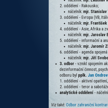
náčelník:
mjr. Ladislav
oddělení - Rakousko;
náčelník:
mjr. Stanisla
oddělení - Evropa (VB, Itáli
náčelník:
mjr. František
oddělení - Asie, Afrika a z
náčelník:
mjr. Jaroslav
oddělení - informační a an
náčelník:
mjr. Jaromír Z
oddělení - agenda spojená
náčelník:
mjr. Jiří Svob
3. odbor
- vznikl spojením ak
dezinformační činnost, psycho
odboru byl
pplk.
Jan Ondrov
oddělení - aktivní opatření
oddělení - teror a sabotáž
analytické oddělení
- náčeln
Viz také:
Odbor zahraniční kontra