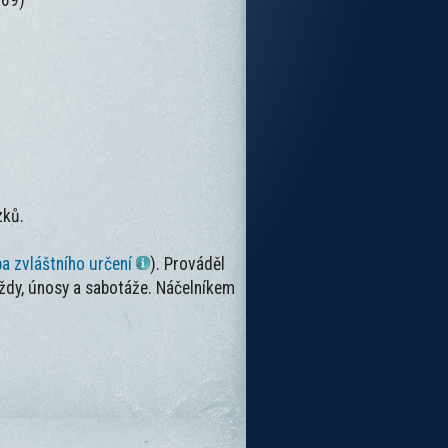
969)
zků.
a zvláštního určení
). Prováděl
raždy, únosy a sabotáže. Náčelníkem