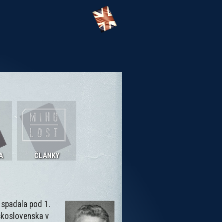
A
ČLÁNKY
 spadala pod 1.
eskoslovenska v