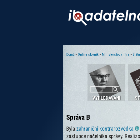
Domů
»
Online slovník
»
Ministerstvo vnitra
»
Stát
Jste zde
VYHLEDÁVÁNÍ
S
Správa B
Byla
zahraniční kontrarozvědka
zástupce náčelníka správy. Realiz