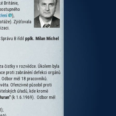
é Británie,
h postupného
tření
),
otáže). Zjišťovala
izaci.
Správu B řídil
pplk. Milan Michel
za čistky v rozvědce. Úkolem byla
race proti zabránění defekci orgánů
. Odbor měl 18 pracovníků.
věta. Ofenzivně působil proti
pitelských úřadů, kde kromě
Juran"
(k 1.6.1969). Odbor měl
);