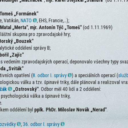
 Weidinger „Macháček"
,
mjr. Karel Stejskal „Staňura"
(od 1.11.1
v Tomeš „Formánek"
e, Vatikán,
NATO
, EHS, Francie,…);
 Matal „Merta"
,
mjr. Antonín Týč „Tomeš"
(od 1.11.1969)
vláštní skupina pro zpravodajské hry;
 Borský „Bouzek"
alytické oddělení správy B;
bořil „Zajíc"
 s vedením zpravodajských operací, deponovalo všechny typy sva
oda „Sviták"
tivních opatření (
8. odbor I. správy
) a speciálních operací (
služb
logickou válku a tzv. špinavé triky, dále plánoval a realizoval v
čák
„Ostrovský"
. Odbor měl 40 lidí a 2 oddělení:
, psychologická válka a špinavé triky,
e.
íkem oddělení byl
pplk. PhDr. Miloslav Novák „Nerad"
.
rozvědky
,
36. odbor I. správy