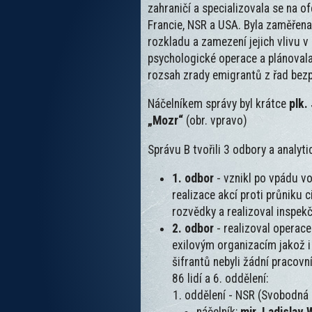
zahraničí a specializovala se na 
Francie, NSR a USA. Byla zaměřena
rozkladu a zamezení jejich vlivu v
psychologické operace a plánovala 
rozsah zrady emigrantů z řad bezpeč
Náčelníkem správy byl krátce
plk.
„Mozr“
(obr. vpravo)
Správu B tvořili 3 odbory a analyti
1. odbor
- vznikl po vpádu v
realizace akcí proti průniku 
rozvědky a realizoval inspek
2. odbor
- realizoval operac
exilovým organizacím jakož i
šifrantů nebyli žádní pracov
86 lidí a 6. oddělení:
oddělení - NSR (Svobodná 