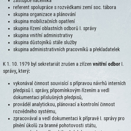
zástupce náčelníka
referent spolupráce s rozvědkami zemí soc. tábora
skupina organizace a plánování
skupina mobilizačních opatření
skupina řízení oblastních odborů I. správy
skupina vnitřní administrativy
skupina důstojníků stále služby
skupina administrativních pracovníků a překladatelek
K 1. 10. 1979 byl sekretariát zrušen a zřízen
vnitřní odbor
I.
správy
,
který
:
vykonával činnost souvisící s přípravou návrhů interních
předpisů I. správy, připomínkovým řízením a vedl
dokumentaci příslušných předpisů,
prováděl analytickou, plánovací a kontrolní činnost
rozvědného systému,
zpracovával a vedl dokumentaci k přípravě I. správy pro
plnění úkolů za branné pohotovosti státu,