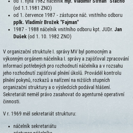
od 1. října 1982 náčelník
mjr. Vladimír Strhan "Stacho"
(od 1.1.1981 ZNO)
od 1. července 1987 - zástupce náč. vnitřního odboru
pplk. Vladimír Brožek "Fajman"
1987 - 1988 náčelník vnitřního odboru kpt. JUDr.
Jan
Dušek
(od 1. 10. 1982 ZNO)
V organizační struktuře I. správy MV byl pomocným a
výkonným orgánem náčelníka I. správy a zajišťoval zpracování
informací potřebných pro rozhodnutí náčelníka a v rozsahu
jeho rozhodnutí zajišťoval plnění úkolů. Prováděl kontrolu
plnění pokynů, rozkazů a nařízení na nižších stupních
organizační struktury a o výsledcích podával hlášení.
Sekretariát neměl právo zasahovat do agenturně operativní
činnosti.
​V r. 1969 měl sekretariát strukturu:
náčelník sekretariátu