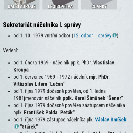
DALŠÍ ZDROJE
LEGISLATIVA
ČLÁNKY
Sekretariát náčelníka I. správy
od 1. 10. 1979 vnitřní odbor (
12. odbor I. správy
)
Vedení:
od 1. února 1969 - náčelník pplk. PhDr.
Vlastislav
Kroupa
od 1. července 1969 - 1972 náčelník
mjr. PhDr.
Vítězslav Litera "Lučan"
od 1. října 1979 dočasně pověřen, od 1. ledna
1981jmenován
náčelník
pplk. Karel Šimůnek "Šener"
od 1. října 1979​ dočasně pověřen zástupcem náčelníka
pplk.
František Polda "Peták"
od 1. října 1979​ zástupce náčelníka plk.
Václav Smíšek
"Stárek"