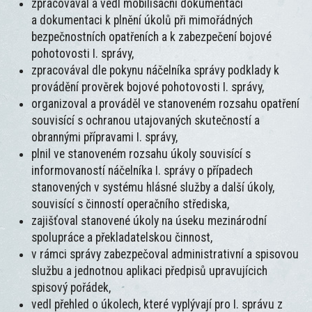
zpracovával a vedl mobilisační dokumentaci
a dokumentaci k plnění úkolů při mimořádných
bezpečnostních opatřeních a k zabezpečení bojové
pohotovosti I. správy,
zpracovával dle pokynu náčelníka správy podklady k
provádění prověrek bojové pohotovosti I. správy,
organizoval a prováděl ve stanoveném rozsahu opatření
souvisící s ochranou utajovaných skutečností a
obrannými přípravami I. správy,
plnil ve stanoveném rozsahu úkoly souvisící s
informovaností náčelníka I. správy o případech
stanovených v systému hlásné služby a další úkoly,
souvisící s činností operačního střediska,
zajišťoval stanovené úkoly na úseku mezinárodní
spolupráce a překladatelskou činnost,
v rámci správy zabezpečoval administrativní a spisovou
službu a jednotnou aplikaci předpisů upravujícich
spisový pořádek,
vedl přehled o úkolech, které vyplývají pro I. správu z