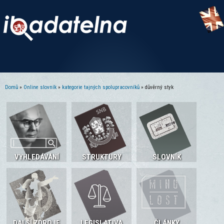
Domů
»
Online slovník
»
kategorie tajných spolupracovníků
» důvěrný styk
Jste zde
VYHLEDÁVÁNÍ
STRUKTURY
SLOVNÍK
DALŠÍ ZDROJE
LEGISLATIVA
ČLÁNKY