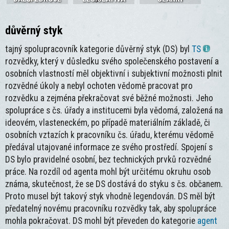
důvěrný styk
tajný spolupracovník kategorie důvěrný styk (DS) byl
TS
rozvědky, který v důsledku svého společenského postavení a
osobních vlastností měl objektivní i subjektivní možnosti plnit
rozvědné úkoly a nebyl ochoten vědomě pracovat pro
rozvědku a zejména překračovat své běžné možnosti. Jeho
spolupráce s čs. úřady a institucemi byla vědomá, založená na
ideovém, vlasteneckém, po případě materiálním základě, či
osobních vztazích k pracovníku čs. úřadu, kterému vědomě
předával utajované informace ze svého prostředí. Spojení s
DS bylo pravidelné osobní, bez technických prvků rozvědné
práce. Na rozdíl od agenta mohl být určitému okruhu osob
známa, skutečnost, že se DS dostává do styku s čs. občanem.
Proto musel být takový styk vhodně legendován. DS měl být
předatelný novému pracovníku rozvědky tak, aby spolupráce
mohla pokračovat. DS mohl být převeden do kategorie
agent