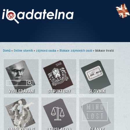
Domů
»
Online slovník
»
zájmová osoba
»
Blokace zájmových osob
» blokace trvalá
Jste zde
VYHLEDÁVÁNÍ
STRUKTURY
SLOVNÍK
DALŠÍ ZDROJE
LEGISLATIVA
ČLÁNKY