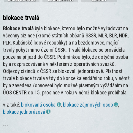
blokace trvalá
Blokace trvalá
byla blokace, kterou bylo možné vyžadovat na
všechny cizince (kromě státních občanů SSSR, MLR, BLR, NDR,
PLR, Kubánské lidové republiky) a na bezdomovce, mající
trvalý pobyt mimo území ČSSR. Trvalá blokace se prováděla
pouze na příjezd do ČSSR. Podmínkou bylo, že dotyčná osoba
byla rozpracovávaná v některém z operativních svazků.
Odjezdy cizinců z ČSSR se blokovali jednorázově. Platnost
trvalé blokace trvala vždy do konce kalendářního roku, v němž
byla zavedena /obnovení bylo možné písemným vyžádáním na
ÚOS CENTR do 15. prosince v roku v němž blokace probíhala.
viz také:
blokovaná osoba
,
blokace zájmových osob
,
blokace jednorázová
---