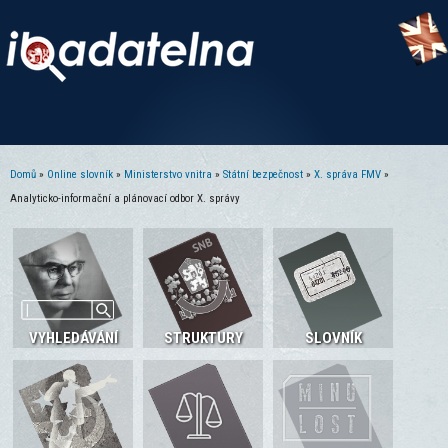
Domů
»
Online slovník
»
Ministerstvo vnitra
»
Státní bezpečnost
»
X. správa FMV
»
Jste zde
Analyticko-informační a plánovací odbor X. správy
VYHLEDÁVÁNÍ
STRUKTURY
SLOVNÍK