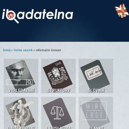
Domů
»
Online slovník
» informační činnost
Jste zde
VYHLEDÁVÁNÍ
STRUKTURY
SLOVNÍK
DALŠÍ ZDROJE
LEGISLATIVA
ČLÁNKY