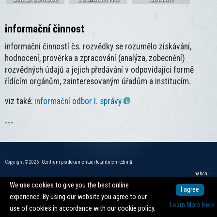
informační činnost
informační činností čs. rozvědky se rozumělo získávání,
hodnocení, prověrka a zpracování (analýza, zobecnění)
rozvědných údajů a jejich předávání v odpovídající formě
řídícím orgánům, zainteresovaným úřadům a institucím.
viz také:
informační odbor I. správy
---
Copyright © 2026 -
Centrum pro dokumentaci totalitních režimů
nahoru ↑
We use cookies to give you the best online
I agree
experience. By using our website you agree to our
Learn More Here
use of cookies in accordance with our cookie policy.