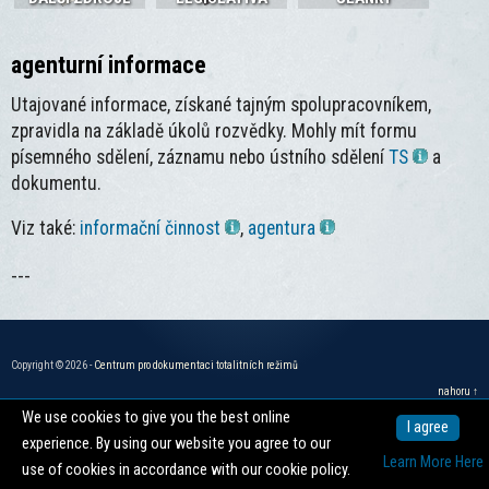
agenturní informace
Utajované informace, získané tajným spolupracovníkem,
zpravidla na základě úkolů rozvědky. Mohly mít formu
písemného sdělení, záznamu nebo ústního sdělení
TS
a
dokumentu.
Viz také:
informační činnost
,
agentura
---
Copyright © 2026 -
Centrum pro dokumentaci totalitních režimů
nahoru ↑
We use cookies to give you the best online
I agree
experience. By using our website you agree to our
Learn More Here
use of cookies in accordance with our cookie policy.