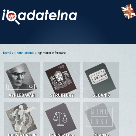
Domů
»
Online slovník
» agenturní informace
Jste zde
VYHLEDÁVÁNÍ
STRUKTURY
SLOVNÍK
DALŠÍ ZDROJE
LEGISLATIVA
ČLÁNKY