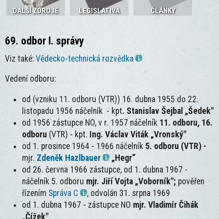
DALŠÍ ZDROJE
LEGISLATIVA
ČLÁNKY
69. odbor I. správy
Viz také:
Vědecko-technická rozvědka
Vedení odboru:
od (vzniku 11. odboru (VTR)) 16. dubna 1955 do 22.
listopadu 1956 náčelník - kpt
. Stanislav Šejbal „Šedek"
od 1956 zástupce NO, v r. 1957 náčelník
11. odboru, 16.
odboru
(VTR) - kpt.
Ing. Václav Viták „Vronský"
od 1. prosince 1964 - 1966 náčelník
5. odboru (VTR) -
mjr.
Zdeněk Hazlbauer
„Hegr“
od 26. června 1966 zástupce, od 1. dubna 1967 -
náčelník 5. odboru
mjr. Jiří Vojta „Voborník";
pověřen
řízením
Správa C
, odvolán 31. srpna 1969
od 1. dubna 1967 - zástupce NO
mjr. Vladimír Čihák
„Čížek"