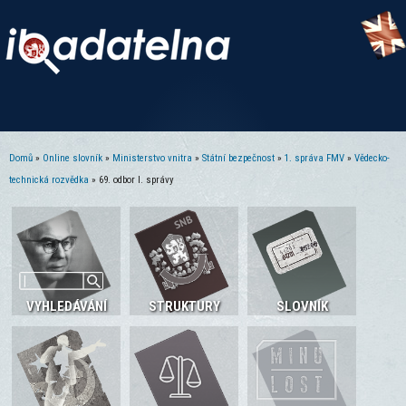
Domů
»
Online slovník
»
Ministerstvo vnitra
»
Státní bezpečnost
»
1. správa FMV
»
Vědecko-
Jste zde
technická rozvědka
» 69. odbor I. správy
VYHLEDÁVÁNÍ
STRUKTURY
SLOVNÍK