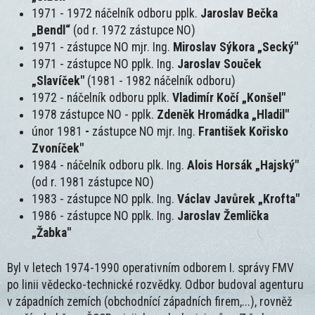
1971 - 1972 náčelník odboru pplk.
Jaroslav Bečka
„Bendl“
(od r. 1972 zástupce NO)
1971 - zástupce NO mjr. Ing.
Miroslav Sýkora „Secký"
1971 - zástupce NO pplk. Ing.
Jaroslav Souček
„Slavíček"
(1981 - 1982 náčelník odboru)
1972 - náčelník odboru pplk.
Vladimír Kočí „Konšel"
1978 zástupce NO - pplk.
Zdeněk Hromádka „Hladil"
únor 1981
-
zástupce NO mjr. Ing.
František Kořisko
Zvoníček"
1984 - náčelník odboru plk. Ing.
Alois Horsák „Hajský"
(od r. 1981 zástupce NO)
1983 - zástupce NO pplk. Ing.
Václav Javůrek „Krofta"
1986 - zástupce NO pplk. Ing.
Jaroslav Žemlička
„Žabka"
Byl v letech 1974-1990 operativním odborem I. správy FMV
po linii vědecko-technické rozvědky. Odbor budoval agenturu
v západních zemích (obchodnící západních firem,...), rovněž