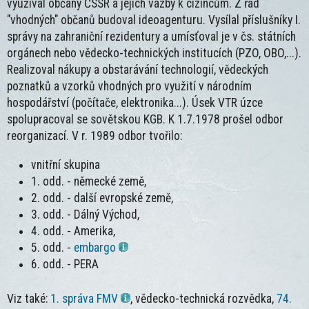
využíval občany ČSSR a jejich vazby k cizincům. Z řad
"vhodných" občanů budoval ideoagenturu. Vysílal příslušníky I.
správy na zahraniční rezidentury a umísťoval je v čs. státních
orgánech nebo vědecko-technických institucích (PZO, OBO,...).
Realizoval nákupy a obstarávání technologií, vědeckých
poznatků a vzorků vhodných pro využití v národním
hospodářství (počítače, elektronika...). Úsek VTR úzce
spolupracoval se sovětskou KGB. K 1.7.1978 prošel odbor
reorganizací. V r. 1989 odbor tvořilo:
vnitřní skupina
1. odd. - německé země,
2. odd. - další evropské země,
3. odd. - Dálný Východ,
4. odd. - Amerika,
5. odd. -
embargo
6. odd. - PERA
Viz také:
1. správa FMV
, vědecko-technická rozvědka,
74.