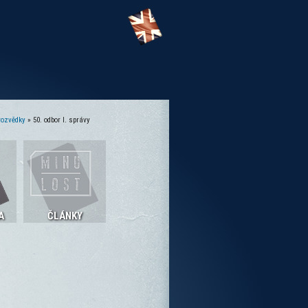
rozvědky
» 50. odbor I. správy
A
ČLÁNKY