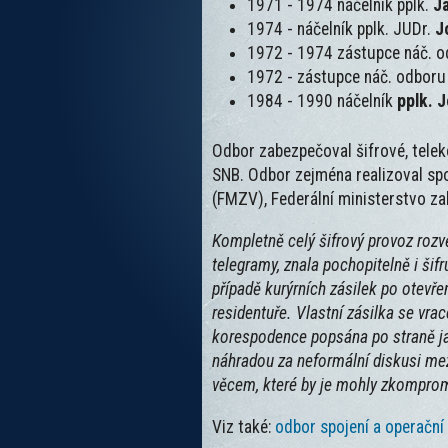
1971 - 1974 náčelník pplk.
Ja
1974 - náčelník pplk. JUDr.
J
1972 - 1974 zástupce náč. o
1972 - zástupce náč. odboru
1984
- 1990 náčelník
pplk. 
Odbor zabezpečoval šifrové, telekom
SNB. Odbor zejména realizoval spo
(FMZV), Federální ministerstvo za
Kompletně celý šifrový provoz rozv
telegramy, znala pochopitelně i šif
případě kurýrních zásilek po otevře
residentuře. Vlastní zásilka se vr
korespodence popsána po straně ja
náhradou za neformální diskusi mez
věcem, které by je mohly zkompromi
Viz také:
odbor spojení a operační