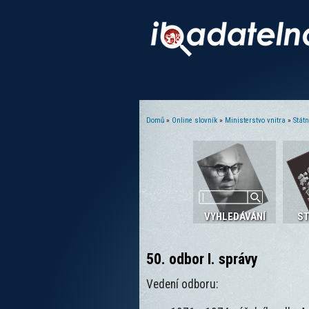
Domů
»
Online slovník
»
Ministerstvo vnitra
»
Stát
Jste zde
VYHLEDÁVÁNÍ
S
50. odbor I. správy
Vedení odboru: