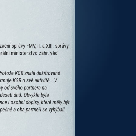
ační správy FMV, II. a XIII. správy
ální ministerstvo zahr. věcí
Protože KGB znala dešifrované
ormuje KGB o své aktivitě...V
sy od svého partnera na
deseti dnů. Obvykle byla
e i osobní dopisy, které měly být
pečné a oba partneři se vyhýbali