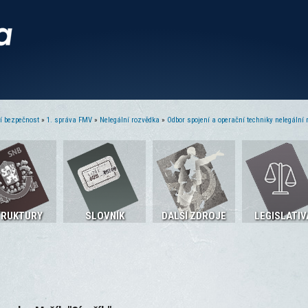
ní bezpečnost
»
1. správa FMV
»
Nelegální rozvědka
»
Odbor spojení a operační techniky nelegální 
TRUKTURY
SLOVNÍK
DALŠÍ ZDROJE
LEGISLATIV