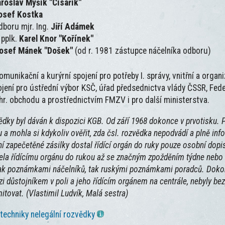
roslav Myšík "Císařík"
osef Kostka
dboru mjr. Ing.
Jiří Adámek
 pplk.
Karel Knor "Kořínek"
Josef Mánek "Došek"
(od r. 1981 zástupce náčelníka odboru)
unikační a kurýrní spojení pro potřeby I. správy, vnitřní a organiz
jení pro ústřední výbor KSČ, úřad předsednictva vlády ČSSR, Feder
hr. obchodu a prostřednictvím FMZV i pro další ministerstva.
ědky byl dáván k dispozici KGB. Od září 1968 dokonce v prvotisku. 
ru a mohla si kdykoliv ověřit, zda čsl. rozvědka nepodvádí a plně inf
ní zapečetěné zásilky dostal řídící orgán do ruky pouze osobní dopi
acela řídícímu orgánu do rukou až se značným zpožděním týdne nebo 
k poznámkami náčelníků, tak ruskými poznámkami poradců. Dokonc
i důstojníkem v poli a jeho řídícím orgánem na centrále, nebyly bez
tovat. (Vlastimil Ludvík, Malá sestra)
 techniky nelegální rozvědky