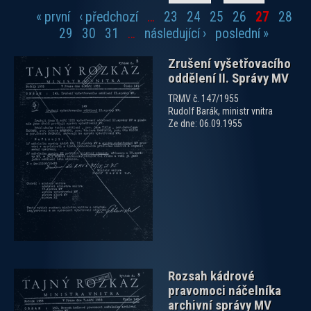
« první
‹ předchozí
…
23
24
25
26
27
28
Stránky
29
30
31
…
následující ›
poslední »
Zrušení vyšetřovacího
oddělení II. Správy MV
TRMV č. 147/1955
Rudolf Barák, ministr vnitra
Ze dne: 06.09.1955
zobrazit PDF dokument
Rozsah kádrové
pravomoci náčelníka
archivní správy MV