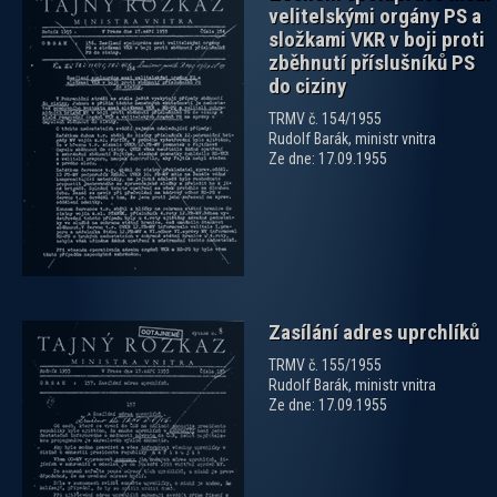
velitelskými orgány PS a
složkami VKR v boji proti
zběhnutí příslušníků PS
do ciziny
TRMV č. 154/1955
zobrazit PDF dokument
Rudolf Barák, ministr vnitra
Ze dne: 17.09.1955
Zasílání adres uprchlíků
TRMV č. 155/1955
Rudolf Barák, ministr vnitra
Ze dne: 17.09.1955
zobrazit PDF dokument