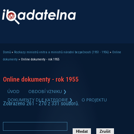
Domů
»
Rozkazy ministrů vnitra a ministrů národní bezpečnosti (1951 - 1956)
»
Online
Jste zde
dokumenty
» Online dokumenty - rok 1955
Online dokumenty - rok 1955
ÚVOD
OBDOBÍ VZNIKU ❯
DOKUMENTY DLE KATEGORIE ❯
O PROJEKTU
Zobrazeno 261 - 270 z 331 souborů.
zobrazit PDF dokument