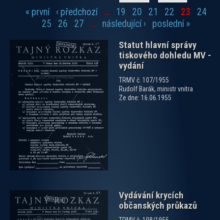
« první
‹ předchozí
…
19
20
21
22
23
24
Stránky
25
26
27
…
následující ›
poslední »
Statut hlavní správy
tiskového dohledu MV -
vydání
TRMV č. 107/1955
Rudolf Barák, ministr vnitra
Ze dne: 16.06.1955
zobrazit PDF dokument
Vydávání krycích
občanských průkazů