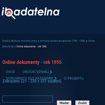
Domů
»
Rozkazy ministrů vnitra a ministrů národní bezpečnosti (1951 - 1956)
»
Online
Jste zde
dokumenty
» Online dokumenty - rok 1955
Online dokumenty - rok 1955
ÚVOD
OBDOBÍ VZNIKU ❯
DOKUMENTY DLE KATEGORIE ❯
O PROJEKTU
Zobrazeno 221 - 230 z 331 souborů.
zobrazit PDF dokument