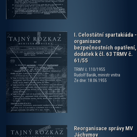
I. Celostátní spartakiáda -
organisace
bezpečnostních opatření,
dodatek k čl. 63 TRMV č.
61/55
TRMV č. 110/1955
zobrazit PDF dokument
Rudolf Barák, ministr vnitra
Ze dne: 18.06.1955
Reorganisace správy MV
Jáchymov