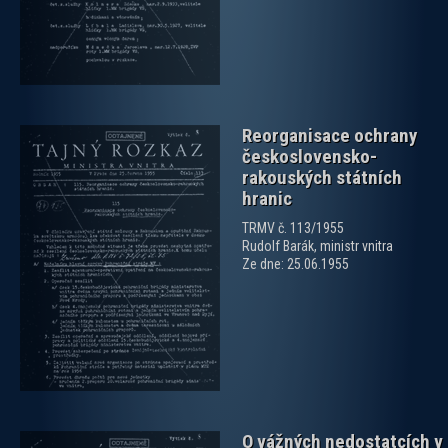
Reorganisace ochrany
československo-
rakouských státních
hranic
TRMV č. 113/1955
Rudolf Barák, ministr vnitra
zobrazit PDF dokument
Ze dne: 25.06.1955
O vážných nedostatcích v