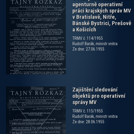
agenturně operativní
práci krajských správ MV
v Bratislavě, Nitře,
Bánské Bystrici, Prešově
a Košicích
zobrazit PDF dokument
TRMV č. 114/1955
Rudolf Barák, ministr vnitra
Ze dne: 27.06.1955
Zajištění sledování
objektů pro operativní
správy MV
TRMV č. 115/1955
Rudolf Barák, ministr vnitra
Ze dne: 28.06.1955
zobrazit PDF dokument