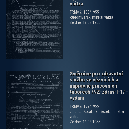
vnitra
TRMV č. 138/1955
Rudolf Barák, ministr vnitra
zobrazit PDF dokument
Ze dne: 18.08.1955
Směrnice pro zdravotní
službu ve věznicích a
nápravně pracovních
táborech /NZ-zdrav-I-1/ -
vydání
TRMV č. 139/1955
zobrazit PDF dokument
Jindřich Kotal, náměstek ministra
vnitra
Ze dne: 19.08.1955