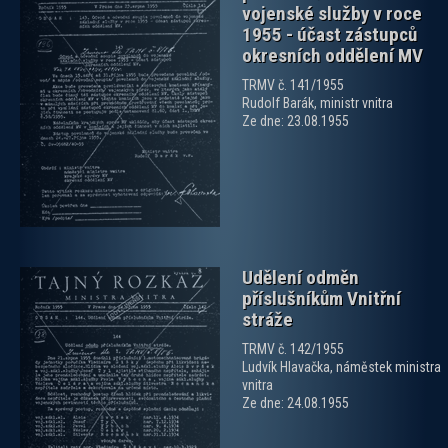
vojenské služby v roce
1955 - účast zástupců
okresních oddělení MV
TRMV č. 141/1955
zobrazit PDF dokument
Rudolf Barák, ministr vnitra
Ze dne: 23.08.1955
Udělení odměn
příslušníkům Vnitřní
stráže
TRMV č. 142/1955
Ludvík Hlavačka, náměstek ministra
vnitra
zobrazit PDF dokument
Ze dne: 24.08.1955