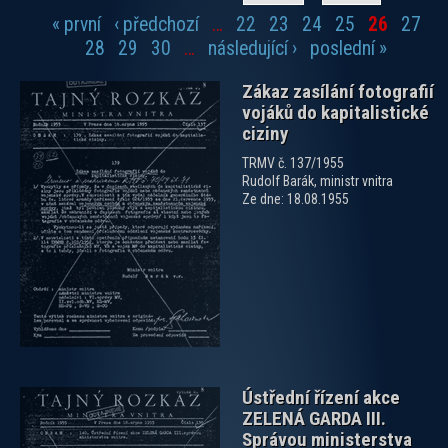
« první
‹ předchozí
…
22
23
24
25
26
27
Stránky
28
29
30
…
následující ›
poslední »
Zákaz zasílání fotografií
vojáků do kapitalistické
ciziny
TRMV č. 137/1955
Rudolf Barák, ministr vnitra
Ze dne: 18.08.1955
zobrazit PDF dokument
Ústřední řízení akce
ZELENÁ GARDA III.
Správou ministerstva