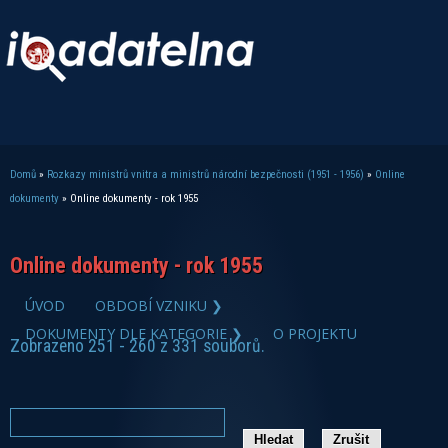
Domů
»
Rozkazy ministrů vnitra a ministrů národní bezpečnosti (1951 - 1956)
»
Online
Jste zde
dokumenty
» Online dokumenty - rok 1955
Online dokumenty - rok 1955
ÚVOD
OBDOBÍ VZNIKU ❯
DOKUMENTY DLE KATEGORIE ❯
O PROJEKTU
Zobrazeno 251 - 260 z 331 souborů.
zobrazit PDF dokument