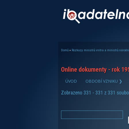
Domů
»
Rozkazy ministrů vnitra a ministrů národní
Jste zde
Online dokumenty - rok 19
ÚVOD
OBDOBÍ VZNIKU ❯
zobrazit PDF dokument
Zobrazeno 331 - 331 z 331 soubo