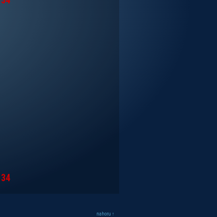
34
34
nahoru ↑