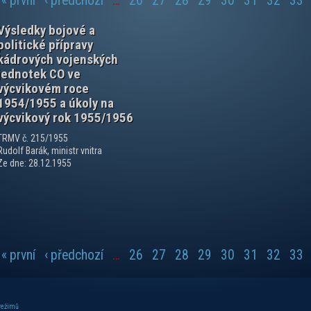
« první
‹ předchozí
…
26
27
28
29
30
31
32
33
Výsledky bojové a
politické přípravy
kádrových vojenských
jednotek CO ve
výcvikovém roce
1954/1955 a úkoly na
výcvikový rok 1955/1956
TRMV č. 215/1955
Rudolf Barák, ministr vnitra
Ze dne: 28.12.1955
« první
‹ předchozí
…
26
27
28
29
30
31
32
33
 režimů