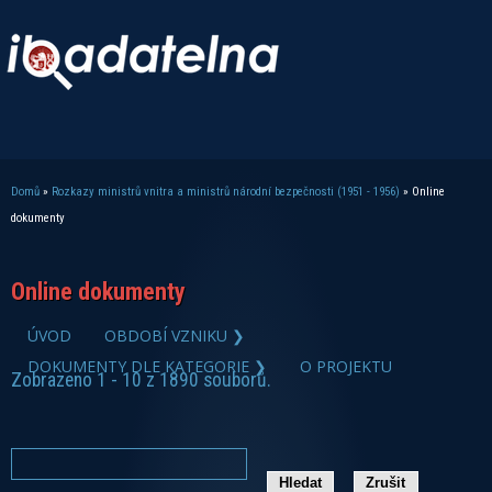
Domů
»
Rozkazy ministrů vnitra a ministrů národní bezpečnosti (1951 - 1956)
» Online
Jste zde
dokumenty
Online dokumenty
ÚVOD
OBDOBÍ VZNIKU ❯
DOKUMENTY DLE KATEGORIE ❯
O PROJEKTU
Zobrazeno 1 - 10 z 1890 souborů.
zobrazit PDF dokument