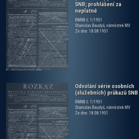
SNB; prohlášení za
neplatné
RMNB č. 1/1951
Stanislav Baudyš, náměstek MV
zobrazit PDF dokument
Ze dne: 18.08.1951
Odvolání série osobních
(služebních) průkazů SNB
RMNB č. 1/1951
Stanislav Baudyš, náměstek MV
Ze dne: 18.08.1951
zobrazit PDF dokument