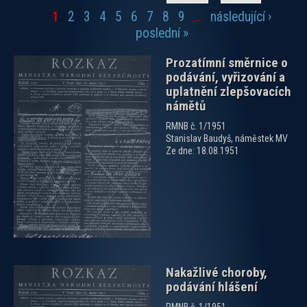
1
2
3
4
5
6
7
8
9
…
následující ›
Stránky
poslední »
Prozatímní směrnice o
podávání, vyřizování a
uplatnění zlepšovacích
námětů
RMNB č. 1/1951
Stanislav Baudyš, náměstek MV
zobrazit PDF dokument
Ze dne: 18.08.1951
Nakažlivé choroby,
podávání hlášení