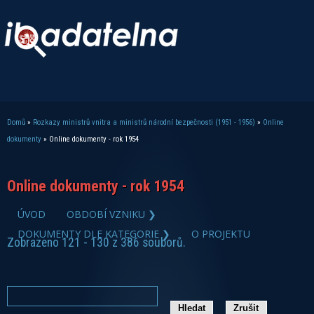
Domů
»
Rozkazy ministrů vnitra a ministrů národní bezpečnosti (1951 - 1956)
»
Online
Jste zde
dokumenty
» Online dokumenty - rok 1954
Online dokumenty - rok 1954
ÚVOD
OBDOBÍ VZNIKU ❯
DOKUMENTY DLE KATEGORIE ❯
O PROJEKTU
Zobrazeno 121 - 130 z 386 souborů.
zobrazit PDF dokument