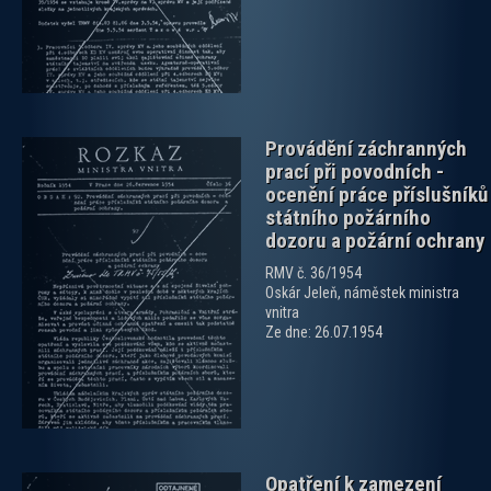
Provádění záchranných
prací při povodních -
ocenění práce příslušníků
státního požárního
dozoru a požární ochrany
RMV č. 36/1954
zobrazit PDF dokument
Oskár Jeleň, náměstek ministra
vnitra
Ze dne: 26.07.1954
Opatření k zamezení