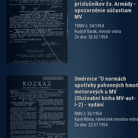
príslušníkov čs. Armády -
upozorněnie súčastiam
MV
zobrazit PDF dokument
TRMV č. 34/1954
Rudolf Barák, ministr vnitra
Ze dne: 26.02.1954
Směrnice "O normách
spotřeby pohonných hmot
motorových u MV
(Služeabní kniha MV-aut-
I-2) - vydání
RMV č. 35/1954
zobrazit PDF dokument
Karel Klíma, náměstek ministra vnitr
Ze dne: 22.07.1954