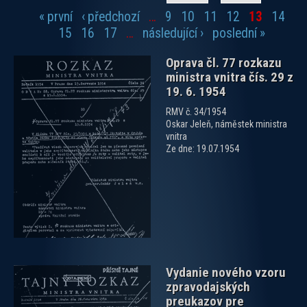
« první
‹ předchozí
…
9
10
11
12
13
14
Stránky
15
16
17
…
následující ›
poslední »
Oprava čl. 77 rozkazu
ministra vnitra čís. 29 z
19. 6. 1954
RMV č. 34/1954
Oskar Jeleň, náměstek ministra
vnitra
zobrazit PDF dokument
Ze dne: 19.07.1954
Vydanie nového vzoru
zpravodajských
preukazov pre