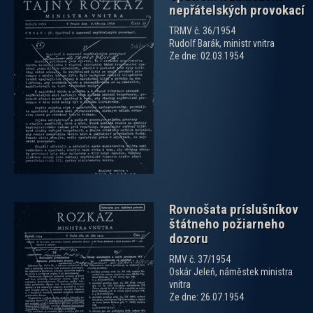
nepřátelských provokací
TRMV č. 36/1954
Rudolf Barák, ministr vnitra
Ze dne: 02.03.1954
zobrazit PDF dokument
Rovnošata príslušníkov
štátneho požiarneho
dozoru
RMV č. 37/1954
Oskár Jeleň, náměstek ministra
vnitra
zobrazit PDF dokument
Ze dne: 26.07.1954