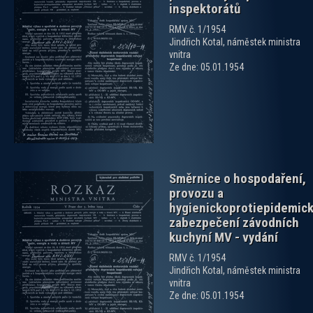
inspektorátů
RMV č. 1/1954
Jindřich Kotal, náměstek ministra
zobrazit PDF dokument
vnitra
Ze dne: 05.01.1954
Směrnice o hospodaření,
provozu a
hygienickoprotiepidemic
zabezpečení závodních
kuchyní MV - vydání
RMV č. 1/1954
zobrazit PDF dokument
Jindřich Kotal, náměstek ministra
vnitra
Ze dne: 05.01.1954