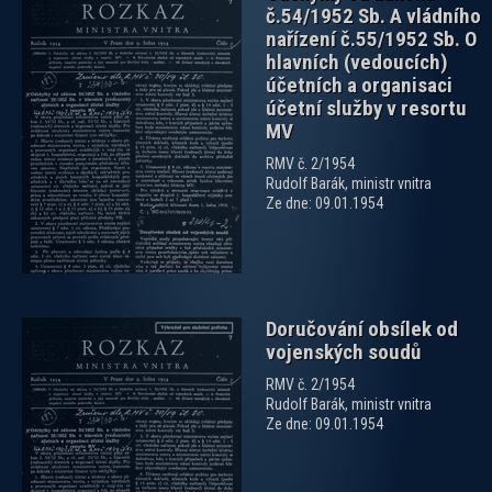
č.54/1952 Sb. A vládního
nařízení č.55/1952 Sb. O
hlavních (vedoucích)
účetních a organisaci
účetní služby v resortu
MV
zobrazit PDF dokument
RMV č. 2/1954
Rudolf Barák, ministr vnitra
Ze dne: 09.01.1954
Doručování obsílek od
vojenských soudů
RMV č. 2/1954
Rudolf Barák, ministr vnitra
Ze dne: 09.01.1954
zobrazit PDF dokument