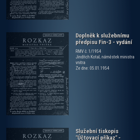
Doplněk k služebnímu
předpisu Fin-3 - vydání
RMV č. 1/1954
Jindřich Kotal, náměstek ministra
vnitra
Ze dne: 05.01.1954
zobrazit PDF dokument
Služební tiskopis
"Účtovací příkaz" -