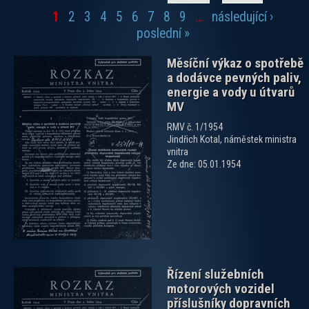
1
2
3
4
5
6
7
8
9
…
následující ›
Stránky
poslední »
Měsíční výkaz o spotřebě
a dodávce pevných paliv,
energie a vody u útvarů
MV
RMV č. 1/1954
Jindřich Kotal, náměstek ministra
zobrazit PDF dokument
vnitra
Ze dne: 05.01.1954
Řízení služebních
motorových vozidel
příslušníky dopravních