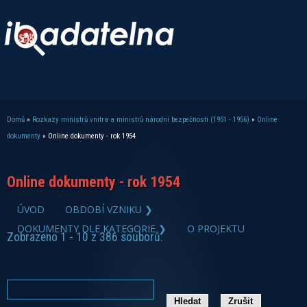
Domů
»
Rozkazy ministrů vnitra a ministrů národní bezpečnosti (1951 - 1956)
»
Online
Jste zde
dokumenty
» Online dokumenty - rok 1954
Online dokumenty - rok 1954
ÚVOD
OBDOBÍ VZNIKU ❯
DOKUMENTY DLE KATEGORIE ❯
O PROJEKTU
Zobrazeno 1 - 10 z 386 souborů.
zobrazit PDF dokument