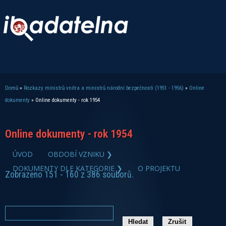
Domů
»
Rozkazy ministrů vnitra a ministrů národní bezpečnosti (1951 - 1956)
»
Online
Jste zde
dokumenty
» Online dokumenty - rok 1954
Online dokumenty - rok 1954
ÚVOD
OBDOBÍ VZNIKU ❯
DOKUMENTY DLE KATEGORIE ❯
O PROJEKTU
Zobrazeno 151 - 160 z 386 souborů.
zobrazit PDF dokument