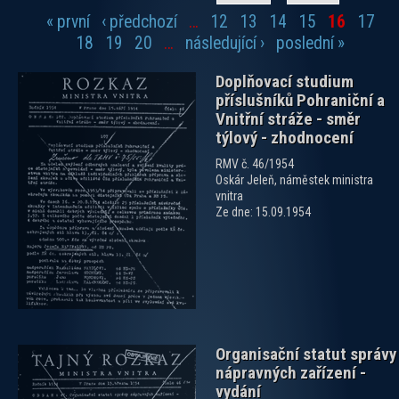
« první
‹ předchozí
…
12
13
14
15
16
17
Stránky
18
19
20
…
následující ›
poslední »
Doplňovací studium
příslušníků Pohraniční a
Vnitřní stráže - směr
týlový - zhodnocení
RMV č. 46/1954
Oskár Jeleň, náměstek ministra
zobrazit PDF dokument
vnitra
Ze dne: 15.09.1954
Organisační statut správy
nápravných zařízení -
vydání