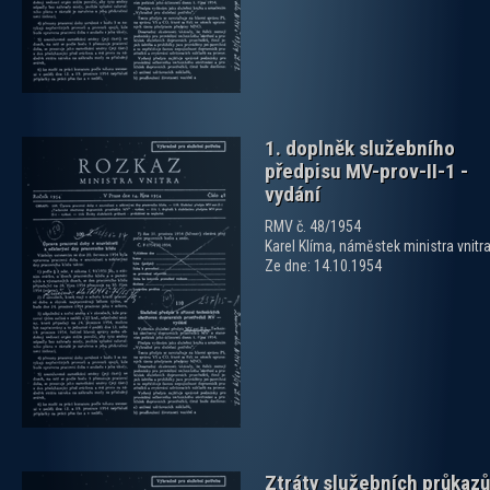
1. doplněk služebního
předpisu MV-prov-II-1 -
vydání
RMV č. 48/1954
Karel Klíma, náměstek ministra vnitr
Ze dne: 14.10.1954
zobrazit PDF dokument
Ztráty služebních průkazů