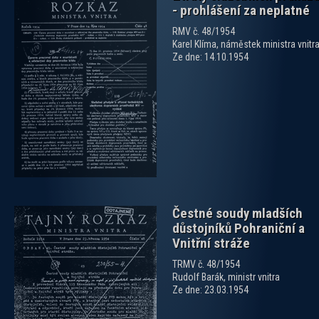
- prohlášení za neplatné
RMV č. 48/1954
Karel Klíma, náměstek ministra vnitr
Ze dne: 14.10.1954
zobrazit PDF dokument
Čestné soudy mladších
důstojníků Pohraniční a
Vnitřní stráže
TRMV č. 48/1954
Rudolf Barák, ministr vnitra
Ze dne: 23.03.1954
zobrazit PDF dokument