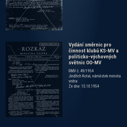
Vydání směrnic pro
činnost klubů KS-MV a
politicko-výchovných
světnic OO-MV
RMV č. 49/1954
Jindřich Kotal, náměstek minista
vnitra
Ze dne: 15.10.1954