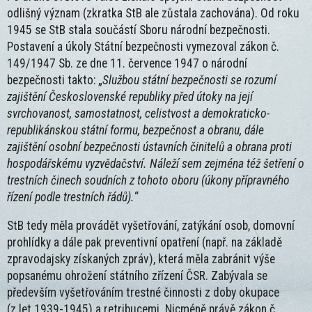
odlišný význam (zkratka StB ale zůstala zachována). Od roku
1945 se StB stala součástí Sboru národní bezpečnosti.
Postavení a úkoly Státní bezpečnosti vymezoval zákon č.
149/1947 Sb. ze dne 11. července 1947 o národní
bezpečnosti takto: „
Službou státní bezpečnosti se rozumí
zajištění Československé republiky před útoky na její
svrchovanost, samostatnost, celistvost a demokraticko-
republikánskou státní formu, bezpečnost a obranu, dále
zajištění osobní bezpečnosti ústavních činitelů a obrana proti
hospodářskému vyzvědačství. Náleží sem zejména též šetření o
trestních činech soudních z tohoto oboru (úkony přípravného
řízení podle trestních řádů).
“
StB tedy měla provádět vyšetřování, zatýkání osob, domovní
prohlídky a dále pak preventivní opatření (např. na základě
zpravodajsky získaných zpráv), která měla zabránit výše
popsanému ohrožení státního zřízení ČSR. Zabývala se
především vyšetřováním trestné činnosti z doby okupace
(z let 1939-1945) a retribucemi. Nicméně právě zákon č.