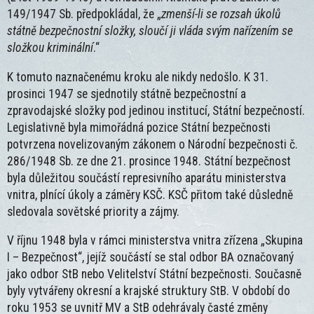
149/1947 Sb. předpokládal, že „
zmenší-li se rozsah úkolů
státně bezpečnostní složky, sloučí ji vláda svým nařízením se
složkou kriminální
.“
K tomuto naznačenému kroku ale nikdy nedošlo. K 31.
prosinci 1947 se sjednotily státně bezpečnostní a
zpravodajské složky pod jedinou institucí, Státní bezpečností.
Legislativně byla mimořádná pozice Státní bezpečnosti
potvrzena novelizovaným zákonem o Národní bezpečnosti č.
286/1948 Sb. ze dne 21. prosince 1948. Státní bezpečnost
byla důležitou součástí represivního aparátu ministerstva
vnitra, plnící úkoly a záměry KSČ. KSČ přitom také důsledně
sledovala sovětské priority a zájmy.
V říjnu 1948 byla v rámci ministerstva vnitra zřízena „Skupina
I – Bezpečnost“, jejíž součástí se stal odbor BA označovaný
jako odbor StB nebo Velitelství Státní bezpečnosti. Současně
byly vytvářeny okresní a krajské struktury StB. V období do
roku 1953 se uvnitř MV a StB odehrávaly časté změny