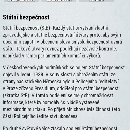
Státní bezpečnost
Státní bezpečnost (StB)- Každý stát si vytváří vlastní
zpravodajské a státně bezpečnostní útvary proto, aby svým
občanům zajistil v obecném slova smyslu bezpečnost uvnitř
státu. Takové útvary rovněž podléhají nezávislé kontrole,
například v rámci parlamentních komisí či výborů.
V československých podmínkách se pojem Státní bezpečnost
objevil v lednu 1938. V souvislosti s ohrožením státu ze
strany nacistického Německa bylo u Policejního ředitelství
v Praze zřízeno Presidium, oddělení pro státní bezpečnost
(zkratka StB). V tomto oddělení se měly shromažďovat
informace, které by pomohly čs. vládě vystavené
mezinárodnímu tlaku. Po přijetí Mnichova byla činnost této
části Policejního ředitelství ukončena.
Po druhé světové válce získalo spojení Státní bezpečnost