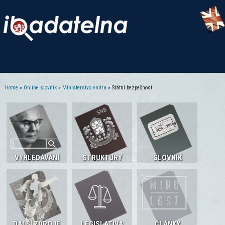
Home
»
Online slovník
»
Ministerstvo vnitra
» Státní bezpečnost
You are here
VYHLEDÁVÁNÍ
STRUKTURY
SLOVNÍK
DALŠÍ ZDROJE
LEGISLATIVA
ČLÁNKY