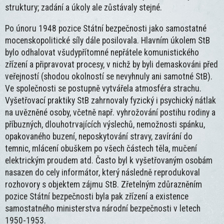
struktury; zadání a úkoly ale zůstávaly stejné.
Po únoru 1948 pozice Státní bezpečnosti jako samostatné
mocenskopolitické síly dále posilovala. Hlavním úkolem StB
bylo odhalovat všudypřítomné nepřátele komunistického
zřízení a připravovat procesy, v nichž by byli demaskováni před
veřejností (shodou okolností se nevyhnuly ani samotné StB).
Ve společnosti se postupně vytvářela atmosféra strachu.
Vyšetřovací praktiky StB zahrnovaly fyzický i psychický nátlak
na uvězněné osoby, včetně např. vyhrožování postihu rodiny a
příbuzných, dlouhotrvajících výslechů, nemožnosti spánku,
opakovaného buzení, neposkytování stravy, zavírání do
temnic, mlácení obuškem po všech částech těla, mučení
elektrickým proudem atd. Často byl k vyšetřovaným osobám
nasazen do cely informátor, který následně reprodukoval
rozhovory s objektem zájmu StB. Zřetelným zdůrazněním
pozice Státní bezpečnosti byla pak zřízení a existence
samostatného ministerstva národní bezpečnosti v letech
1950-1953.