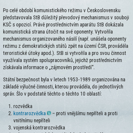
Po celé období komunistického režimu v Československu
představovala StB důležitý převodový mechanismus v souboji
KSČ s opozicí. Právě prostřednictvím aparátu StB dokázala
komunistická strana útočit na své oponenty. Vytvořila
mechanismus organizovaného násilí (např. unášela oponenty
režimu z demokratických států zpět na území ČSR, prováděla
teroristické útoky apod.). StB si vytvořila a pro svou činnost
využívala systém spolupracovníků, jejichž prostřednictvím
získávala informace o „zájmovém prostředí“.
Státní bezpečnost byla v letech 1953-1989 organizována na
základě výlučné činnosti, kterou prováděla, do jednotlivých
správ. Šlo v podstatě těchto o těchto 10 oblastí:
rozvědka
kontrarozvědka
– proti vnějšímu nepříteli a proti
vnitřnímu nepříteli
vojenská kontrarozvědka