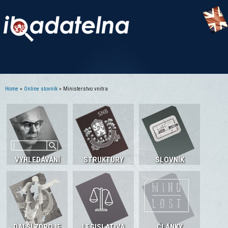
Home
»
Online slovník
» Ministerstvo vnitra
You are here
VYHLEDÁVÁNÍ
STRUKTURY
SLOVNÍK
DALŠÍ ZDROJE
LEGISLATIVA
ČLÁNKY