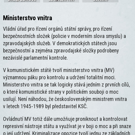
Ministerstvo vnitra
Vládní úřad pro řízení orgánů státní správy, pro řízení
bezpečnostních složek (policie v moderním slova smyslu) a
zpravodajských služeb. V demokratických státech jsou
bezpečnostní a zejména zpravodajské složky podrobeny
nezávislé parlamentní kontrole.
V komunistickém státě tvoří ministerstvo vnitra (MV)
významnou páku pro kontrolu a udržení totalitní moci.
Ministerstvo vnitra se tak logicky stává jedním z prvních cílů,
o které komunistické strany v politickém souboji o moc
usilují. Není náhodou, že československým ministrem vnitra
v letech 1945-1989 byl představitel KSČ.
Ovládnutí MV totiž dále umožňuje proniknout a kontrolovat
represivní nástroje státu a využívat je v boji o moc a při snaze
o její udržení. Kriminalizace opozice tvoří jednu ze základních