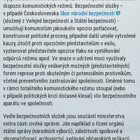
dispozic komunistických režimů. Bezpečnostní složky –
v případě Československa
Sbor národní bezpečnosti
(složený z Veřejné bezpečnosti a Státní bezpečnosti) -
umožňují komunistům jakoukoliv opozici potlačovat,
konstruovat politické procesy, případně další uměle vytvořené
kauzy, útočit proti opozičním představitelům v exilu,
vystavovat představitele opozice tlaku na vystěhování
odpůrců režimu apod. Ve snaze o udržení moci využívaly
bezpečnostní složky veškerých možných (představitelných)
forem represe proti skutečným či potenciálním protivníkům,
včetně preventivního zastrašování společnosti. Úměrně tomu
v rámci totalitního komunistického režimu stoupal (nebo
v případě politických krizí dočasně klesal) vliv bezpečnostního
aparátu ve společnosti.
Vedle bezpečnostních složek jsou součástí ministerstva
vnitra části civilně správní. Jde například o řízení orgánů
státní správy (národních výborů), záležitosti spolkové a
shromažďovací, archivnictví, vydávání občanských průkazů,