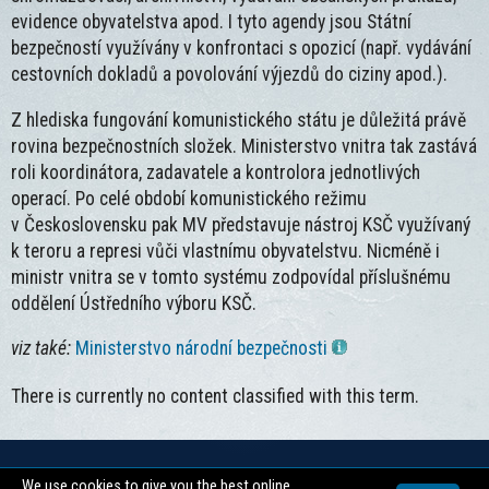
evidence obyvatelstva apod. I tyto agendy jsou Státní
bezpečností využívány v konfrontaci s opozicí (např. vydávání
cestovních dokladů a povolování výjezdů do ciziny apod.).
Z hlediska fungování komunistického státu je důležitá právě
rovina bezpečnostních složek. Ministerstvo vnitra tak zastává
roli koordinátora, zadavatele a kontrolora jednotlivých
operací. Po celé období komunistického režimu
v Československu pak MV představuje nástroj KSČ využívaný
k teroru a represi vůči vlastnímu obyvatelstvu. Nicméně i
ministr vnitra se v tomto systému zodpovídal příslušnému
oddělení Ústředního výboru KSČ.
viz také:
Ministerstvo národní bezpečnosti
There is currently no content classified with this term.
We use cookies to give you the best online
Copyright © 2026 -
Centrum pro dokumentaci totalitních režimů