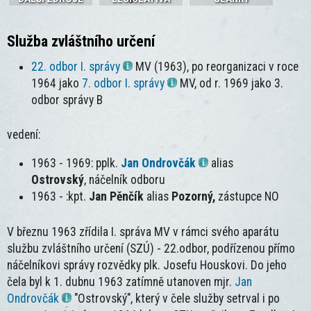
Služba zvláštního určení
22. odbor I. správy
MV (1963), po reorganizaci v roce
1964 jako
7. odbor I. správy
MV, od r. 1969 jako 3.
odbor správy B
vedení:
1963 - 1969: pplk.
Jan Ondrovčák
alias
Ostrovský
,
náčelník odboru
1963 - :kpt.
Jan Pěnčík
alias
Pozorný,
zástupce NO
V březnu 1963 zřídila I. správa MV v rámci svého aparátu
službu zvláštního určení (SZÚ) - 22.odbor, podřízenou přímo
náčelníkovi správy rozvědky plk. Josefu Houskovi. Do jeho
čela byl k 1. dubnu 1963 zatímně utanoven mjr.
Jan
Ondrovčák
"Ostrovský", který v čele služby setrval i po