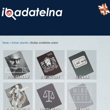
Home
»
Online slovník
» Služba zvláštního určení
You are here
VYHLEDÁVÁNÍ
STRUKTURY
SLOVNÍK
DALŠÍ ZDROJE
LEGISLATIVA
ČLÁNKY