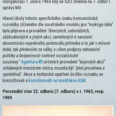
reorganizaci 1. února 1964 kdy se SZU změnila na 7. odbor I.
správy MV.
Hlavní úkoly tohoto specifického úseku komunistické
rozvědky zřízeného dle sovětského modelu pro "mokryje děla"
byla příprava a provádění
"diverzních, sabotážních,
záškodnických a jiných akcí, zaměřených k narušení
ekonomicko-vojenksého potenciálu prtivníka a to jak v mírové
době, tak především za války, s cílem podpory zahraniční
politiky a bezpečnosti světové socialistické
soustavy."
Agentura
určená k provedení "bojových akcí"
schálených ministrem vnitra, musela být
"plně prověřena a
spolehlivá".
Akce a technická opatření širšího rozsahu se
konzultovali a
koordinovalli se sovětskou KGB
.
Personální stav 22. odboru (7. odboru) v r. 1963, resp.
1969