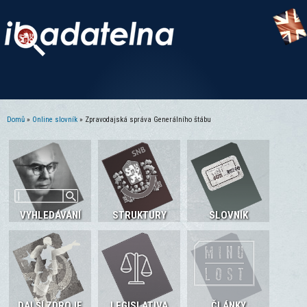
Domů
»
Online slovník
» Zpravodajská správa Generálního štábu
Jste zde
VYHLEDÁVÁNÍ
STRUKTURY
SLOVNÍK
DALŠÍ ZDROJE
LEGISLATIVA
ČLÁNKY