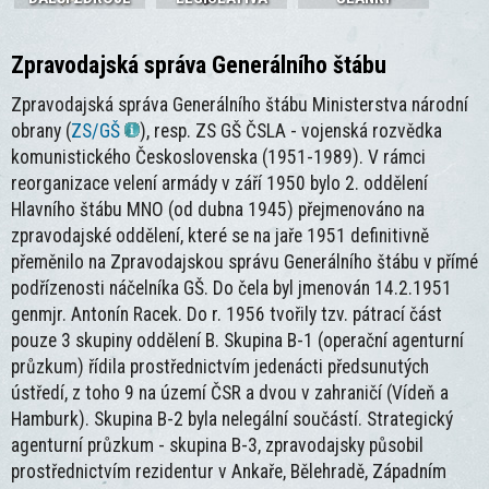
Zpravodajská správa Generálního štábu
Zpravodajská správa Generálního štábu Ministerstva národní
obrany (
ZS/GŠ
), resp. ZS GŠ ČSLA - vojenská rozvědka
komunistického Československa (1951-1989). V rámci
reorganizace velení armády v září 1950 bylo 2. oddělení
Hlavního štábu MNO (od dubna 1945) přejmenováno na
zpravodajské oddělení, které se na jaře 1951 definitivně
přeměnilo na Zpravodajskou správu Generálního štábu v přímé
podřízenosti náčelníka GŠ. Do čela byl jmenován 14.2.1951
genmjr. Antonín Racek. Do r. 1956 tvořily tzv. pátrací část
pouze 3 skupiny oddělení B. Skupina B-1 (operační agenturní
průzkum) řídila prostřednictvím jedenácti předsunutých
ústředí, z toho 9 na území ČSR a dvou v zahraničí (Vídeň a
Hamburk). Skupina B-2 byla nelegální součástí. Strategický
agenturní průzkum - skupina B-3, zpravodajsky působil
prostřednictvím rezidentur v Ankaře, Bělehradě, Západním