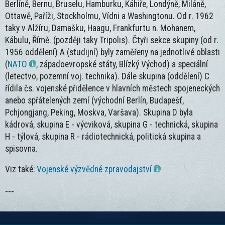
Berlíně, Bernu, Bruselu, Hamburku, Káhiře, Londýně, Miláně,
Ottawě, Paříži, Stockholmu, Vídni a Washingtonu. Od r. 1962
taky v Alžíru, Damašku, Haagu, Frankfurtu n. Mohanem,
Kábulu, Římě. (později taky Tripolis). Čtyři sekce skupiny (od r.
1956 oddělení) A (studijní) byly zaměřeny na jednotlivé oblasti
(
NATO
, západoevropské státy, Blízký Východ) a speciální
(letectvo, pozemní voj. technika). Dále skupina (oddělení) C
řídila čs. vojenské přidělence v hlavních městech spojeneckých
anebo spřátelených zemí (východní Berlín, Budapešť,
Pchjongjang, Peking, Moskva, Varšava). Skupina D byla
kádrová, skupina E - výcviková, skupina G - technická, skupina
H - týlová, skupina R - rádiotechnická, politická skupina a
spisovna.
Viz také:
Vojenské výzvědné zpravodajství
---