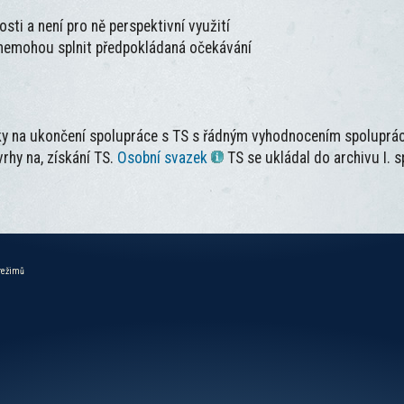
osti a není pro ně perspektivní využití
a nemohou splnit předpokládaná očekávání
ky na ukončení spolupráce s TS s řádným vyhodnocením spolupr
rhy na, získání TS.
Osobní svazek
TS se ukládal do archivu I. 
 režimů