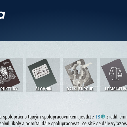
TRUKTURY
SLOVNÍK
DALŠÍ ZDROJE
LEGISLATIV
 spolupráci s tajným spolupracovníkem, jestliže
TS
zradil, emi
lnil úkoly a odmítal dále spolupracovat. Ze sítě se dále vyřazoval