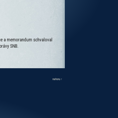
áce a memorandum schvaloval
správy SNB.
nahoru ↑