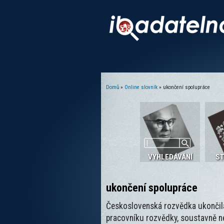
Domů
»
Online slovník
» ukončení spolupráce
Jste zde
VYHLEDÁVÁNÍ
S
ukončení spolupráce
Československá rozvědka ukončila
pracovníku rozvědky, soustavně nep