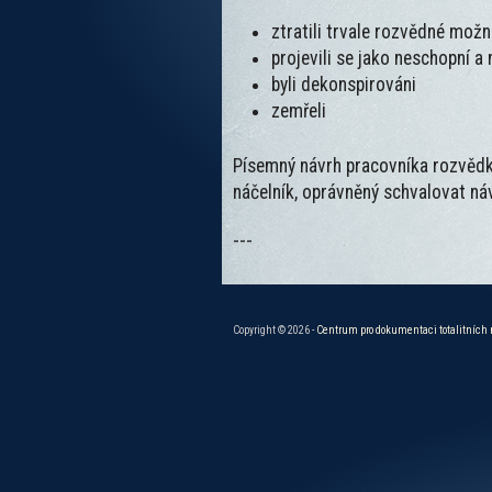
ztratili trvale rozvědné možn
projevili se jako neschopní 
byli dekonspirováni
zemřeli
Písemný návrh pracovníka rozvěd
náčelník, oprávněný schvalovat náv
---
Copyright © 2026 -
Centrum pro dokumentaci totalitních