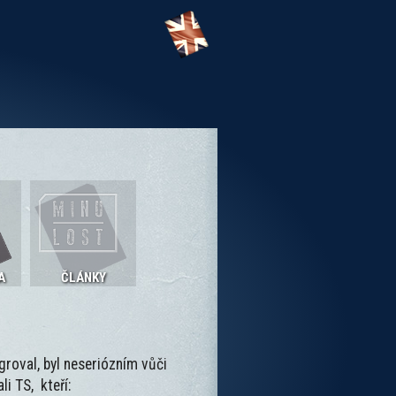
A
ČLÁNKY
groval, byl neseriózním vůči
i TS, kteří: