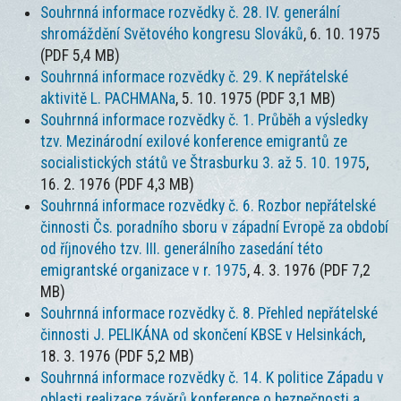
Souhrnná informace rozvědky č. 28. IV. generální
shromáždění Světového kongresu Slováků
, 6. 10. 1975
(PDF 5,4 MB)
Souhrnná informace rozvědky č. 29. K nepřátelské
aktivitě L. PACHMANa
, 5. 10. 1975 (PDF 3,1 MB)
Souhrnná informace rozvědky č. 1. Průběh a výsledky
tzv. Mezinárodní exilové konference emigrantů ze
socialistických států ve Štrasburku 3. až 5. 10. 1975
,
16. 2. 1976 (PDF 4,3 MB)
Souhrnná informace rozvědky č. 6. Rozbor nepřátelské
činnosti Čs. poradního sboru v západní Evropě za období
od říjnového tzv. III. generálního zasedání této
emigrantské organizace v r. 1975
, 4. 3. 1976 (PDF 7,2
MB)
Souhrnná informace rozvědky č. 8. Přehled nepřátelské
činnosti J. PELIKÁNA od skončení KBSE v Helsinkách
,
18. 3. 1976 (PDF 5,2 MB)
Souhrnná informace rozvědky č. 14. K politice Západu v
oblasti realizace závěrů konference o bezpečnosti a