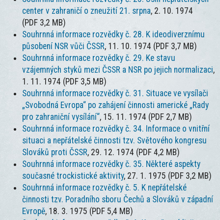
center v zahraničí o zneužití 21. srpna
, 2. 10. 1974
(PDF 3,2 MB)
Souhrnná informace rozvědky č. 28. K ideodiverznímu
působení NSR vůči ČSSR
, 11. 10. 1974 (PDF 3,7 MB)
Souhrnná informace rozvědky č. 29. Ke stavu
vzájemných styků mezi ČSSR a NSR po jejich normalizaci
,
1. 11. 1974 (PDF 3,5 MB)
Souhrnná informace rozvědky č. 31. Situace ve vysílači
„Svobodná Evropa“ po zahájení činnosti americké „Rady
pro zahraniční vysílání“
, 15. 11. 1974 (PDF 2,7 MB)
Souhrnná informace rozvědky č. 34. Informace o vnitřní
situaci a nepřátelské činnosti tzv. Světového kongresu
Slováků proti ČSSR
, 29. 12. 1974 (PDF 4,2 MB)
Souhrnná informace rozvědky č. 35. Některé aspekty
současné trockistické aktivity
, 27. 1. 1975 (PDF 3,2 MB)
Souhrnná informace rozvědky č. 5. K nepřátelské
činnosti tzv. Poradního sboru Čechů a Slováků v západní
Evropě
, 18. 3. 1975 (PDF 5,4 MB)