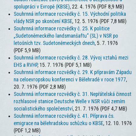
spolupráci v Evropě (KBSE)
, 22. 4. 1976 (PDF 8,9 MB)
Souhrnná informace rozvědky č. 15. Východní politika
vlády NSR po skončení KBSE
, 12. 5. 1976 (PDF 7,8 MB)
Souhrnná informace rozvědky č. 25. K politice
„Sudetoněmeckého landsmanšaftu“ (SL) v NSR po
letošních tzv. Sudetoněmeckých dnech
, 5. 7. 1976
(PDF 5,9 MB)
Souhrnná informace rozvědky č. 28. Vývoj vztahů mezi
EHS a RVHP
, 15. 7. 1976 (PDF 5,1 MB)
Souhrnná informace rozvědky č. 29. K přípravám Západu
na celoevropskou konferenci v Bělehradě v roce 1977
,
20. 7. 1976 (PDF 2,8 MB)
Souhrnná informace rozvědky č. 31. Nepřátelská činnost
rozhlasové stanice Deutsche Welle v NSR vůči zemím
socialistického společenství
, 21. 7. 1976 (PDF 4,7 MB)
Souhrnná informace rozvědky č. 41. Příprava čs.
emigrace na bělehradskou schůzku o KBSE
, 12. 10. 1976
(PDF 1,2 MB)