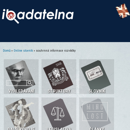
Domů
»
Online slovník
» souhrnná informace rozvědky
Jste zde
VYHLEDÁVÁNÍ
STRUKTURY
SLOVNÍK
DALŠÍ ZDROJE
LEGISLATIVA
ČLÁNKY