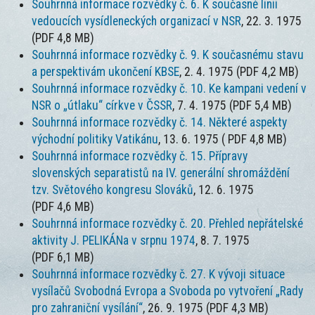
Souhrnná informace rozvědky č. 6. K současné linii
vedoucích vysídleneckých organizací v NSR
, 22. 3. 1975
(PDF 4,8 MB)
Souhrnná informace rozvědky č. 9. K současnému stavu
a perspektivám ukončení KBSE
, 2. 4. 1975 (PDF 4,2 MB)
Souhrnná informace rozvědky č. 10. Ke kampani vedení v
NSR o „útlaku“ církve v ČSSR
, 7. 4. 1975 (PDF 5,4 MB)
Souhrnná informace rozvědky č. 14. Některé aspekty
východní politiky Vatikánu
, 13. 6. 1975 ( PDF 4,8 MB)
Souhrnná informace rozvědky č. 15. Přípravy
slovenských separatistů na IV. generální shromáždění
tzv. Světového kongresu Slováků
, 12. 6. 1975
(PDF 4,6 MB)
Souhrnná informace rozvědky č. 20. Přehled nepřátelské
aktivity J. PELIKÁNa v srpnu 1974
, 8. 7. 1975
(PDF 6,1 MB)
Souhrnná informace rozvědky č. 27. K vývoji situace
vysílačů Svobodná Evropa a Svoboda po vytvoření „Rady
pro zahraniční vysílání“
, 26. 9. 1975 (PDF 4,3 MB)