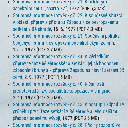
Souhrnná informace rozvědky č. 21. K některým
aspektům hnutí „charta 77“
, 1977 (PDF 5,5 MB)
Souhrnná informace rozvědky č. 22. K současné situaci
v oblasti příprav a přístupu Západu k celoevropskému
setkání v Bělehradě
, 15. 6. 1977 (PDF 4,3 MB)
Souhrnná informace rozvědky č. 23. Současná politika
Spojených států k evropským socialistickým zemím
,
15. 6. 1977 (PDF 3,7 MB)
Souhrnná informace rozvědky č. 34. K výsledkům
přípravné fáze bělehradského setkání, jejich hodnocení
západními kruhy a k přípravě Západu na hlavní setkání 35
zemí
, 2. 9. 1977 ( PDF 1,6 MB)
Souhrnná informace rozvědky č. 40. K činnosti
představitelů tzv. socialistické opozice v emigraci
,
3. 11. 1977 (PDF 3,5 MB)
Souhrnná informace rozvědky č. 45. K postupu Západu v
průběhu první fáze setkání v Bělehradě a jeho dalšímu
předpokládanému vývoji
, 1977 (PDF 2,6 MB)
Souhrnná informace rozvědky č. 28. Příčiny rozporů ve