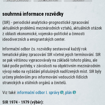
souhrnná informace rozvědky
(SIR) - periodické analyticko-prognostické zpracování
aktuálních problémů mezinárodních vztahů, aktuálních otázek
z oblasti ekonomické, vojensko-politické a činnosti
ideodiverzních a emigrantských center.
Informační odbor čs. rozvědky sestavoval každý rok
tematické plány zpracování SIR včetně jejich termínování. SIR
se pak většinou vypracovávaly na základě tohoto plánu, ale
také podle potřeby, v závislosti na objektivním mezinárodním
vývoji nebo na vyžádání příslušných nadřízených míst. SIR byly
určeny především pro informování vedoucích řídících
stranických a státních orgánů a činitelů.
Viz také:
informační odbor I. správy
,
plán
SIR 1974 - 1979 (výběr):