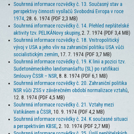
Souhrnná informace rozvědky č. 13. Současný stav a
perspektivy činnosti vysílačů Svobodná Evropa v roce
1974
, 28. 6. 1974 (PDF 2,3 MB)
Souhrnná informace rozvědky č. 14. Přehled nepřátelské
aktivity tzv. PELIKÁNovy skupiny
, 2. 7. 1974 (PDF 3,4 MB)
Souhrnná informace rozvědky č. 18. Vnitropolitický
vývoj v USA a jeho vliv na zahraniční politiku USA vůči
socialistickým zemím
, 17. 7. 1974 (PDF 3,7 MB)
Souhrnná informace rozvědky č. 19. K linii a pozici tzv.
Sudetoněmeckého landsmanšaftu (SL) po ratifikaci
Smlouvy ČSSR – NSR
, 8. 8. 1974 (PDF 6,1 MB)
Souhrnná informace rozvědky č. 20. Zahraniční politika
NSR vůči ZSS v závěrečném období normalizace vztahů
,
12. 8. 1974 (PDF 4,5 MB)
Souhrnná informace rozvědky č. 21. Vztahy mezi
Vatikánem a ČSSR
, 10. 9. 1974 (PDF 4,2 MB)
Souhrnná informace rozvědky č. 24. K současné situaci
a perspektivám KBSE
, 2. 10. 1974 (PDF 2,7 MB)
Souhrnná informace rozvědky č. 25. Úsilí nepřátelských