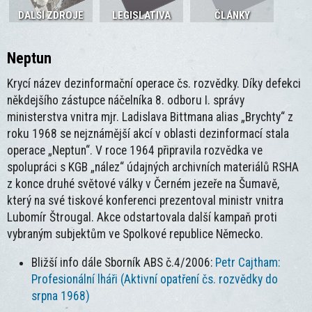
DALŠÍ ZDROJE
LEGISLATIVA
ČLÁNKY
Neptun
Krycí název dezinformační operace čs. rozvědky. Díky defekci
někdejšího zástupce náčelníka 8. odboru I. správy
ministerstva vnitra mjr. Ladislava Bittmana alias „Brychty“ z
roku 1968 se nejznámější akcí v oblasti dezinformací stala
operace „Neptun“. V roce 1964 připravila rozvědka ve
spolupráci s KGB „nález“ údajných archivních materiálů RSHA
z konce druhé světové války v Černém jezeře na Šumavě,
který na své tiskové konferenci prezentoval ministr vnitra
Lubomír Štrougal. Akce odstartovala další kampaň proti
vybraným subjektům ve Spolkové republice Německo.
Bližší info dále Sborník ABS č.4/2006:
Petr Cajtham:
Profesionální lháři (Aktivní opatření čs. rozvědky do
srpna 1968)