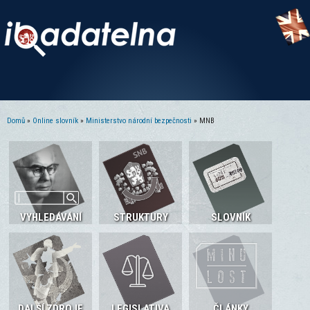
Domů
»
Online slovník
»
Ministerstvo národní bezpečnosti
» MNB
Jste zde
VYHLEDÁVÁNÍ
STRUKTURY
SLOVNÍK
DALŠÍ ZDROJE
LEGISLATIVA
ČLÁNKY