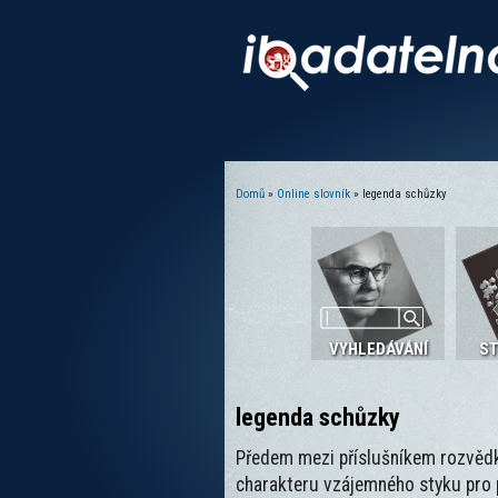
Domů
»
Online slovník
» legenda schůzky
Jste zde
VYHLEDÁVÁNÍ
S
legenda schůzky
Předem mezi příslušníkem rozvědk
charakteru vzájemného styku pro p