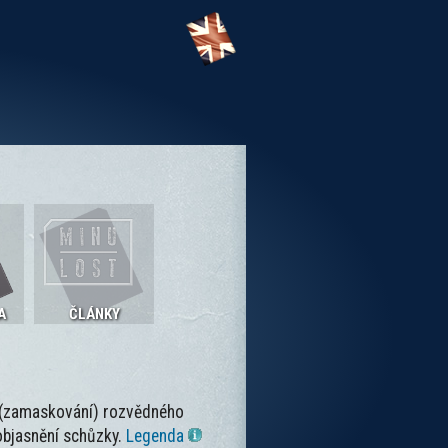
A
ČLÁNKY
í (zamaskování) rozvědného
 objasnění schůzky.
Legenda