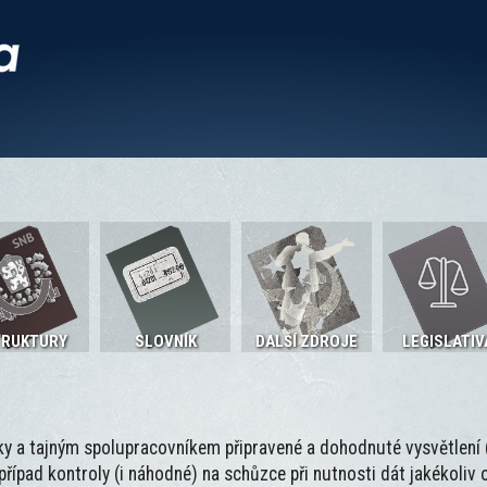
TRUKTURY
SLOVNÍK
DALŠÍ ZDROJE
LEGISLATIV
y a tajným spolupracovníkem připravené a dohodnuté vysvětlen
řípad kontroly (i náhodné) na schůzce při nutnosti dát jakékoliv