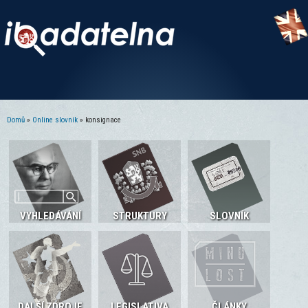
Domů
»
Online slovník
» konsignace
Jste zde
VYHLEDÁVÁNÍ
STRUKTURY
SLOVNÍK
DALŠÍ ZDROJE
LEGISLATIVA
ČLÁNKY