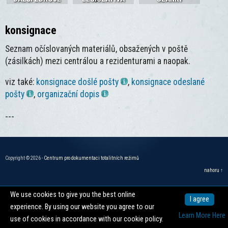
konsignace
Seznam očíslovaných materiálů, obsažených v poště
(zásilkách) mezi centrálou a rezidenturami a naopak.
viz také:
konsignace došlé pošty
,
konsignace odeslané
pošty
,
organizační dopis
---
Copyright © 2026 -
Centrum pro dokumentaci totalitních režimů
nahoru ↑
We use cookies to give you the best online
I agree
experience. By using our website you agree to our
Learn More Here
use of cookies in accordance with our cookie policy.