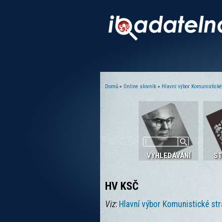
Domů
»
Online slovník
»
Hlavní výbor Komunistick
Jste zde
VYHLEDÁVÁNÍ
S
HV KSČ
Viz
:
Hlavní výbor Komunistické st