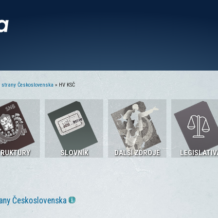
é strany Československa
» HV KSČ
TRUKTURY
SLOVNÍK
DALŠÍ ZDROJE
LEGISLATIV
rany Československa