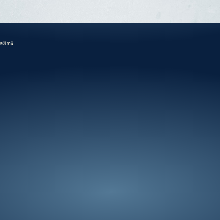
 režimů