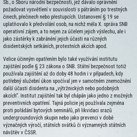
Sb., o Sboru národní bezpečnosti, jež dávalo oprávnění
požadovat vysvětlení v souvislosti s pátráním po trestných
činech, přečinech nebo přestupcích. Ustanovení § 19 se
uplatňovalo k předvolání osob, na nichž měla X. správa SNB
operativní zájem, a to nejen za účelem jejich výslechu, ale i
jako zástěrky k zabránění jejich účasti na různých
disidentských setkáních, protestních akcích apod.
Velice účinným opatřením bylo také využívání institutu
zajištění podle § 23 zákona o SNB. Státní bezpečnost totiž
používala zajištění až do doby 48 hodin i v případech, kdy
potřebný služební úkon spočíval jen v samotném znemožnění
další účasti disidenta na „výtržnických nebo podobných
akcích“. Institut zajištění tak byl chápán jako jedno z možných
preventivních opatření. Tajná policie jej používala zejména
proti pořádání bytových seminářů, při likvidaci srazů
undergroundových skupin nebo jako prevenci v době
význačných výročí, státních svátků či významných státních
návštěv v ČSSR.