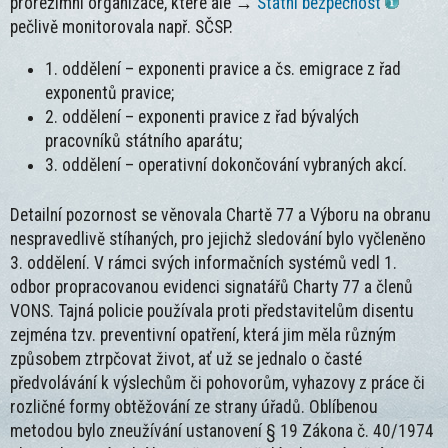
prorežimní organizace, které ale →
Státní bezpečnost
pečlivě monitorovala např. SČSP.
1. oddělení – exponenti pravice a čs. emigrace z řad
exponentů pravice;
2. oddělení – exponenti pravice z řad bývalých
pracovníků státního aparátu;
3. oddělení – operativní dokončování vybraných akcí.
Detailní pozornost se věnovala Chartě 77 a Výboru na obranu
nespravedlivě stíhaných, pro jejichž sledování bylo vyčleněno
3. oddělení. V rámci svých informačních systémů vedl 1.
odbor propracovanou evidenci signatářů Charty 77 a členů
VONS. Tajná policie používala proti představitelům disentu
zejména tzv. preventivní opatření, která jim měla různým
způsobem ztrpčovat život, ať už se jednalo o časté
předvolávání k výslechům či pohovorům, vyhazovy z práce či
rozličné formy obtěžování ze strany úřadů. Oblíbenou
metodou bylo zneužívání ustanovení § 19 Zákona č. 40/1974