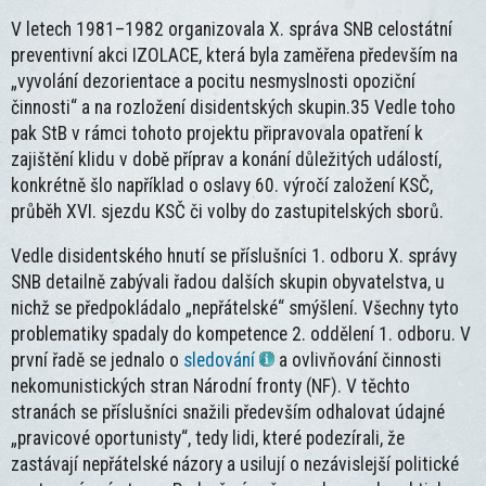
V letech 1981–1982 organizovala X. správa SNB celostátní
preventivní akci IZOLACE, která byla zaměřena především na
„vyvolání dezorientace a pocitu nesmyslnosti opoziční
činnosti“ a na rozložení disidentských skupin.35 Vedle toho
pak StB v rámci tohoto projektu připravovala opatření k
zajištění klidu v době příprav a konání důležitých událostí,
konkrétně šlo například o oslavy 60. výročí založení KSČ,
průběh XVI. sjezdu KSČ či volby do zastupitelských sborů.
Vedle disidentského hnutí se příslušníci 1. odboru X. správy
SNB detailně zabývali řadou dalších skupin obyvatelstva, u
nichž se předpokládalo „nepřátelské“ smýšlení. Všechny tyto
problematiky spadaly do kompetence 2. oddělení 1. odboru. V
první řadě se jednalo o
sledování
a ovlivňování činnosti
nekomunistických stran Národní fronty (NF). V těchto
stranách se příslušníci snažili především odhalovat údajné
„pravicové oportunisty“, tedy lidi, které podezírali, že
zastávají nepřátelské názory a usilují o nezávislejší politické