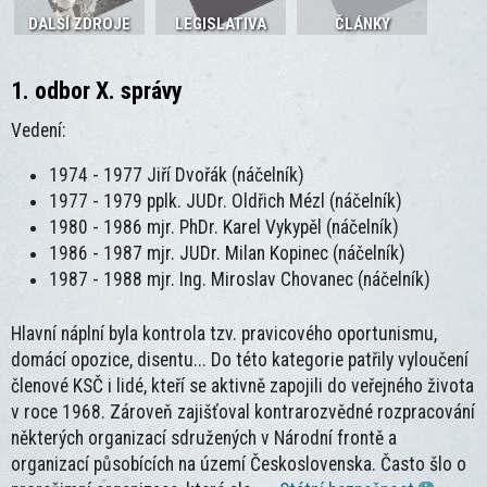
DALŠÍ ZDROJE
LEGISLATIVA
ČLÁNKY
1. odbor X. správy
Vedení:
1974 - 1977 Jiří Dvořák (náčelník)
1977 - 1979 pplk. JUDr. Oldřich Mézl (náčelník)
1980 - 1986 mjr. PhDr. Karel Vykypěl (náčelník)
1986 - 1987 mjr. JUDr. Milan Kopinec (náčelník)
1987 - 1988 mjr. Ing. Miroslav Chovanec (náčelník)
Hlavní náplní byla kontrola tzv. pravicového oportunismu,
domácí opozice, disentu... Do této kategorie patřily vyloučení
členové KSČ i lidé, kteří se aktivně zapojili do veřejného života
v roce 1968. Zároveň zajišťoval kontrarozvědné rozpracování
některých organizací sdružených v Národní frontě a
organizací působících na území Československa. Často šlo o