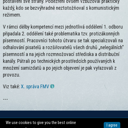
postavení své strany. Podezření ovšem vzbuzoval prakticky
každý, kdo se bezvýhradně neztotožňoval s komunistickým
režimem.
V rámci dělby kompetencí mezi jednotlivá oddělení 1. odboru
připadala 2. oddělení také problematika tzv. protizákonných
písemností. Pracovníci tohoto útvaru se tak specializovali na
odhalování pisatelů a rozšiřovatelů všech druhů „nelegálních“
písemností a na jejich rozmnožovací střediska a distribuční
kanály. Pátrali po technických prostředcích používaných k
množení samizdatů a po jejich objevení je pak vyřazovali z
provozu.
Viz také:
X. správa FMV
---
We use cookies to give you the best online
Copyright © 2026 -
Centrum pro dokumentaci totalitních režimů
I agree